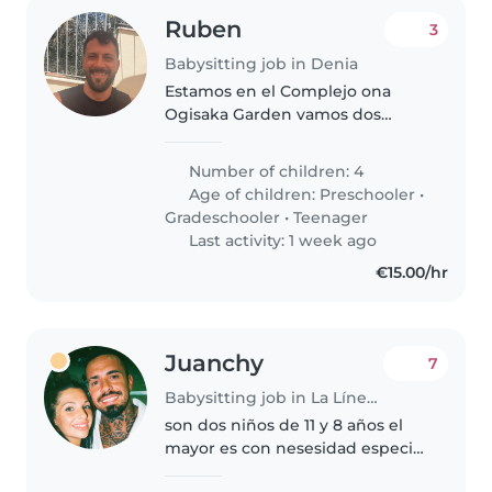
Ruben
3
Babysitting job in Denia
Estamos en el Complejo ona
Ogisaka Garden vamos dos
familias y son 8 niños
cogeríamos 2 niñeras
Number of children: 4
Age of children:
Preschooler
•
Gradeschooler
•
Teenager
Last activity: 1 week ago
€15.00/hr
Juanchy
7
Babysitting job in La Línea de la Concepción
son dos niños de 11 y 8 años el
mayor es con nesesidad especial
TEA el pequeño es muy