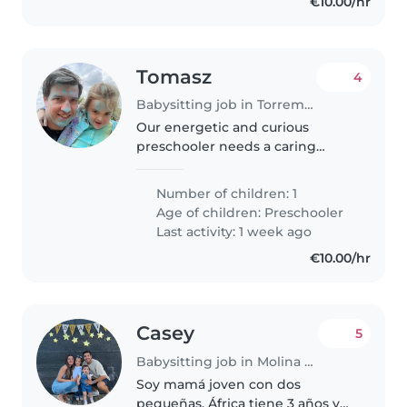
€10.00/hr
Tomasz
4
Babysitting job in Torremolinos
Our energetic and curious
preschooler needs a caring
Babysitter who's comfortable
with pets and cooking. She does
Number of children: 1
not speak english, just Polish .
Age of children:
Preschooler
We'd love someone who's great
Last activity: 1 week ago
with..
€10.00/hr
Casey
5
Babysitting job in Molina de Segura
Soy mamá joven con dos
pequeñas. África tiene 3 años y