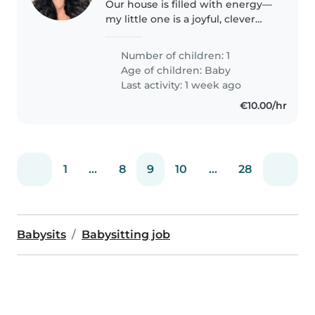
Our house is filled with energy—
my little one is a joyful, clever
baby who keeps us on our toes.
We need a warm Babysitter who
Number of children: 1
can communicate in English or
Age of children:
Baby
Spanish to join our home...
Last activity: 1 week ago
€10.00/hr
1
...
8
9
10
...
28
Babysits
Babysitting job