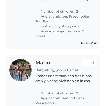
Kiara 1 y medio. Sería para todos
los lunes y martes de 17:00 a
Number of children: 2
20:00, a partir de Septiembre.
Age of children:
Preschooler
•
Toddler
Last activity: 4 days ago
Average response time: 5
hours
€10.00/hr
Mario
13
Babysitting job in Barcelona
Somos una familia con dos niños,
de 5 y 3 años, viviendo en la zona
de Virrei Amat, Barcelona.
Nuestro hijo mayor necesita algo
Number of children: 2
más de apoyo en su día a día
Age of children:
Toddler
•
(tiene su propio ritmo..
Preschooler