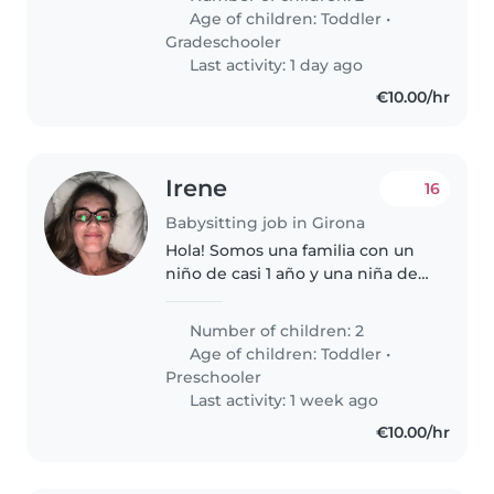
son muy enérgicos, curiosos y les
Age of children:
Toddler
•
encanta jugar. Pasamos..
Gradeschooler
Last activity: 1 day ago
€10.00/hr
Irene
16
Babysitting job in Girona
Hola! Somos una familia con un
niño de casi 1 año y una niña de
4, necesitamos a alguien que nos
ayude por las mañanas con los
Number of children: 2
niños y los lleve al comegio.
Age of children:
Toddler
•
Despues nos haga las tareas..
Preschooler
Last activity: 1 week ago
€10.00/hr