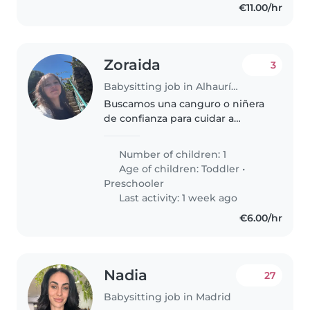
€11.00/hr
Zoraida
3
Babysitting job in Alhaurín de la Torre
Buscamos una canguro o niñera
de confianza para cuidar a
nuestro pequeña de 3 años.
Queremos a alguien paciente y
Number of children: 1
cariñoso que disfrute jugar y
Age of children:
Toddler
•
explorar con peques llenos de
Preschooler
energía.
Last activity: 1 week ago
€6.00/hr
Nadia
27
Babysitting job in Madrid