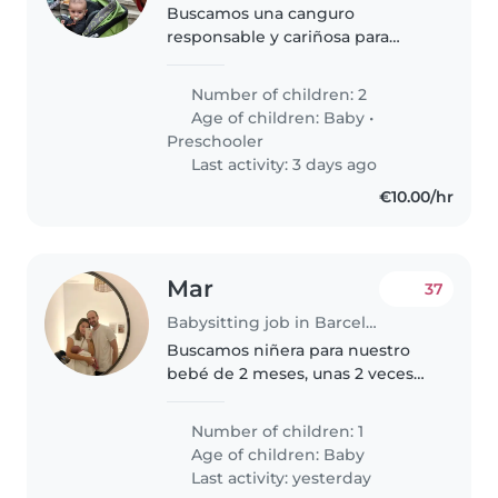
Buscamos una canguro
responsable y cariñosa para
nuestro pequeño de 8 meses y
nuestro niña de 4 años. Son
Number of children: 2
niños llenos de energía y muy
Age of children:
Baby
•
cariñosos, necesitan alguien
Preschooler
tranquilo pero..
Last activity: 3 days ago
€10.00/hr
Mar
37
Babysitting job in Barcelona
Buscamos niñera para nuestro
bebé de 2 meses, unas 2 veces
por semana (medio día mañana
o tarde 4h). Somos flexibles en
Number of children: 1
cuanto a los días.
Age of children:
Baby
Last activity: yesterday