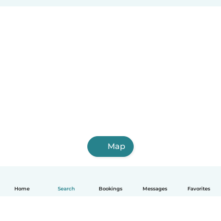
Santander
Albacete
Alcorcón
Map
Home
Search
Bookings
Messages
Favorites