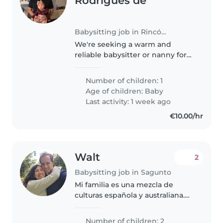
Rodrigues de
Babysitting job in Rincón de la Victoria
We're seeking a warm and
reliable babysitter or nanny for
our curious, friendly, and calm
baby. Our home has pets, so
Number of children: 1
comfort around animals is a
Age of children:
Baby
must! We'd love someone who
Last activity: 1 week ago
speaks..
€10.00/hr
Walt
2
Babysitting job in Sagunto
Mi familia es una mezcla de
culturas española y australiana.
Tenemos dos hijos, uno de cinco
años y otro de un año. Los dos
Number of children: 2