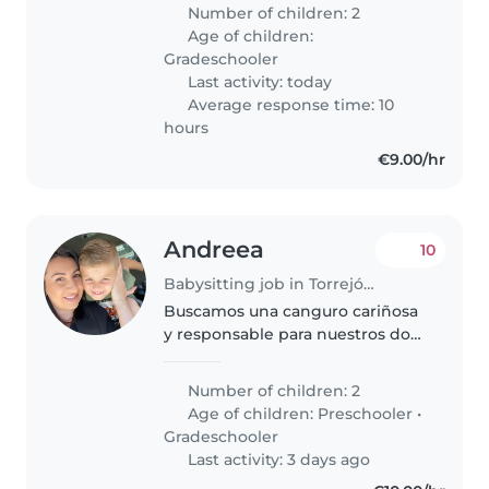
independiente y ayuda mucho
Number of children: 2
con el hermano
Age of children:
Gradeschooler
Last activity: today
Average response time: 10
hours
€9.00/hr
Andreea
10
Babysitting job in Torrejón de Ardoz
Buscamos una canguro cariñosa
y responsable para nuestros dos
peques, un niño en edad
preescolar y otro en primaria.
Number of children: 2
Necesitamos alguien a gusto con
Age of children:
Preschooler
•
mascotas y que pueda ayudar
Gradeschooler
con..
Last activity: 3 days ago