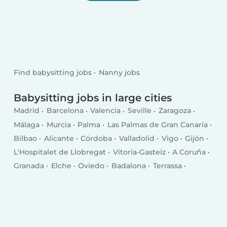
Find babysitting jobs
Nanny jobs
Babysitting jobs in large cities
Madrid
Barcelona
Valencia
Seville
Zaragoza
Málaga
Murcia
Palma
Las Palmas de Gran Canaria
Bilbao
Alicante
Córdoba
Valladolid
Vigo
Gijón
L'Hospitalet de Llobregat
Vitoria-Gasteiz
A Coruña
Granada
Elche
Oviedo
Badalona
Terrassa
Cartagena
Pamplona
Jerez de la Frontera
Sabadell
Móstoles
Santa Cruz de Tenerife
Alcalá de Henares
Fuenlabrada
Almería
Leganés
Donostia / San Sebastian
Castellon
Burgos