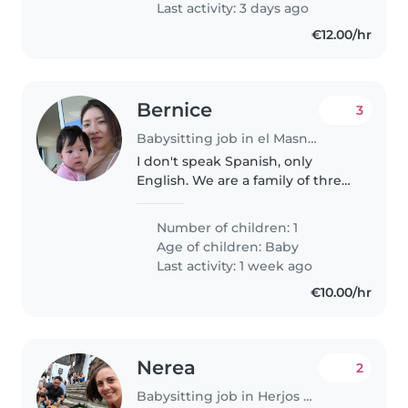
Last activity: 3 days ago
€12.00/hr
Bernice
3
Babysitting job in el Masnou
I don't speak Spanish, only
English. We are a family of three,
and I need a nanny who works
from 9 am to 2 pm every Monday
Number of children: 1
and Tuesday.
Age of children:
Baby
Last activity: 1 week ago
€10.00/hr
Nerea
2
Babysitting job in Herjos del Tanque