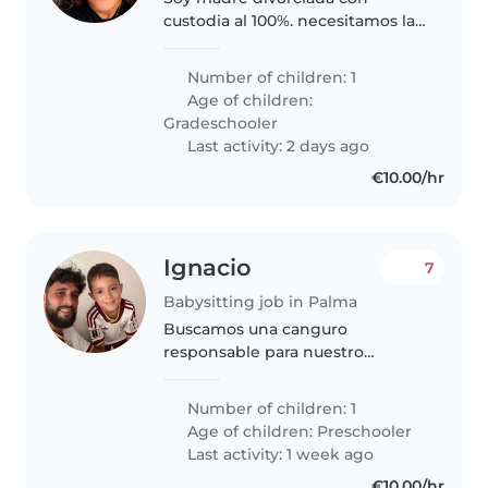
custodia al 100%. necesitamos la
ayuda de un canguro para mi hija
de momento solo los fines de
Number of children: 1
semana. tiene algunas
Age of children:
necesidades especiales como
Gradeschooler
ansiedad,..
Last activity: 2 days ago
€10.00/hr
Ignacio
7
Babysitting job in Palma
Buscamos una canguro
responsable para nuestro
pequeño(a) de 5 años. Ideal
quien disfrute cocinando, ayude
Number of children: 1
con tareas sencillas y conecte
Age of children:
Preschooler
con niños curiosos y juguetones.
Last activity: 1 week ago
Atención personalizada..
€10.00/hr