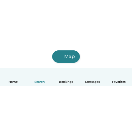
Map
Home
Search
Bookings
Messages
Favorites
English
How it works
Help
Terms & Privacy
Pricing