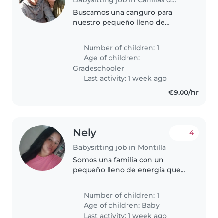
Buscamos una canguro para
nuestro pequeño lleno de
energía. Se trata de un niño
cariñoso y juguetón que necesita
Number of children: 1
atención en su hogar. Confía en
Age of children:
alguien con experiencia en
Gradeschooler
edades escolares..
Last activity: 1 week ago
€9.00/hr
Nely
4
Babysitting job in Montilla
Somos una familia con un
pequeño lleno de energía que
necesita una canguro o niñera
cariñosa que se quede en casa
Number of children: 1
con él. Buscamos a alguien que
Age of children:
Baby
pueda acompañar este verano su
Last activity: 1 week ago