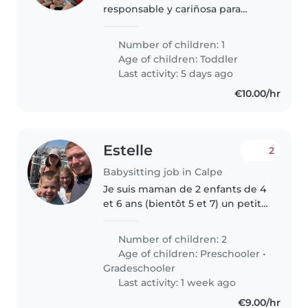
responsable y cariñosa para
cuidar a nuestro/a pequeño/a de
16 meses, lleno de energía y muy
Number of children: 1
afectuoso/a. Que hable español o
Age of children:
Toddler
inglés. ¡Confía en nosotros..
Last activity: 5 days ago
€10.00/hr
Estelle
2
Babysitting job in Calpe
Je suis maman de 2 enfants de 4
et 6 ans (bientôt 5 et 7) un petit
garçon et une fille. Je suis à la
recherche d'une baby-sitter pour
Number of children: 2
le 22/08/26 de 9h à 14h à peu
Age of children:
Preschooler
•
près
Gradeschooler
Last activity: 1 week ago
€9.00/hr