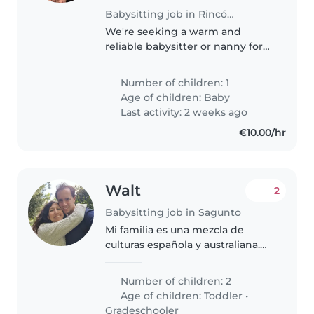
Babysitting job in Rincón de la Victoria
We're seeking a warm and
reliable babysitter or nanny for
our curious, friendly, and calm
baby. Our home has pets, so
Number of children: 1
comfort around animals is a
Age of children:
Baby
must! We'd love someone who
Last activity: 2 weeks ago
speaks..
€10.00/hr
Walt
2
Babysitting job in Sagunto
Mi familia es una mezcla de
culturas española y australiana.
Tenemos dos hijos, uno de cinco
años y otro de un año. Los dos
Number of children: 2
son muy enérgicos, curiosos y les
Age of children:
Toddler
•
encanta jugar. Pasamos..
Gradeschooler