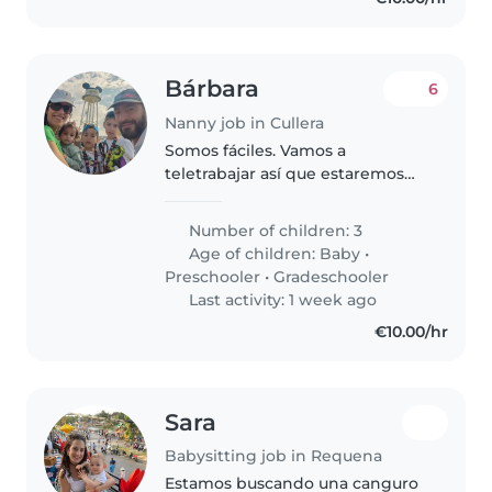
Bárbara
6
Nanny job in Cullera
Somos fáciles. Vamos a
teletrabajar así que estaremos
cerca si nos necesitas,es solo
jugar para que estén
Number of children: 3
entretenidos, nada más de la
Age of children:
Baby
•
casa, solo lo relativo a sus
Preschooler
•
Gradeschooler
meriendas. Gracias!
Last activity: 1 week ago
€10.00/hr
Sara
Babysitting job in Requena
Estamos buscando una canguro