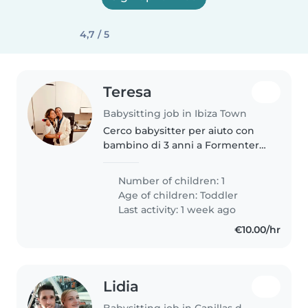
4,7 / 5
Teresa
Babysitting job in Ibiza Town
Cerco babysitter per aiuto con
bambino di 3 anni a Formentera
periodo 23/29 Agosto orario
serale
Number of children: 1
Age of children:
Toddler
Last activity: 1 week ago
€10.00/hr
Lidia
Babysitting job in Canillas de Albaida