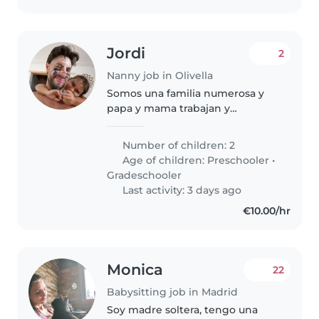
Jordi
2
Nanny job in Olivella
Somos una familia numerosa y
papa y mama trabajan y
necesitamos que nos lleves al
colegio por las mañanas y
Number of children: 2
empezar el dia con energia y
Age of children:
Preschooler
•
mucho amor
Gradeschooler
Last activity: 3 days ago
€10.00/hr
Monica
22
Babysitting job in Madrid
Soy madre soltera, tengo una