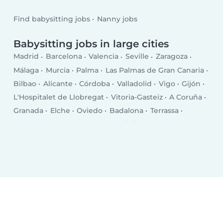
Find babysitting jobs
Nanny jobs
Babysitting jobs in large cities
Madrid
Barcelona
Valencia
Seville
Zaragoza
Málaga
Murcia
Palma
Las Palmas de Gran Canaria
Bilbao
Alicante
Córdoba
Valladolid
Vigo
Gijón
L'Hospitalet de Llobregat
Vitoria-Gasteiz
A Coruña
Granada
Elche
Oviedo
Badalona
Terrassa
Cartagena
Pamplona
Jerez de la Frontera
Sabadell
Móstoles
Santa Cruz de Tenerife
Alcalá de Henares
Fuenlabrada
Almería
Leganés
Donostia / San Sebastian
Castellon
Burgos
Santander
Albacete
Alcorcón