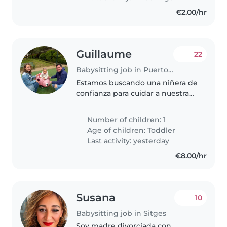
curiosidad..
€2.00/hr
Guillaume
22
Babysitting job in Puerto de Santiago
Estamos buscando una niñera de
confianza para cuidar a nuestra
Niña Como familia multilingüe
que habla alemán,inglés,
Number of children: 1
español, francés y portugués, nos
Age of children:
Toddler
gustaría alguien flexible y..
Last activity: yesterday
€8.00/hr
Susana
10
Babysitting job in Sitges
Soy madre divorciada con