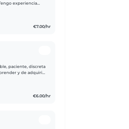
 Tengo experiencia
lares y niños en edad
€7.00/hr
le, paciente, discreta
render y de adquirir
evos entornos. Tengo
€6.00/hr