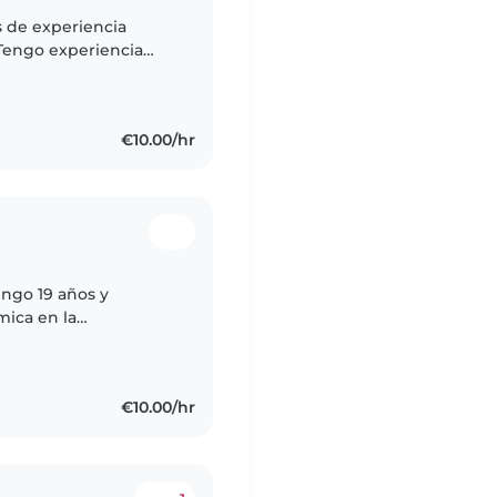
s de experiencia
Tengo experiencia
ergias alimentarias y
€10.00/hr
engo 19 años y
mica en la
ona responsable,
s...
€10.00/hr