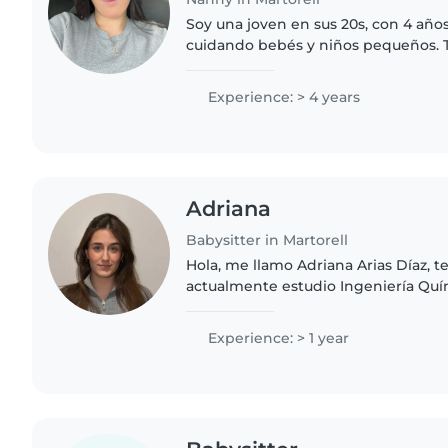
Soy una joven en sus 20s, con 4 año
cuidando bebés y niños pequeños. 
con necesidades especiales, como al
retraso global del desarrollo...
Experience: > 4 years
Adriana
Babysitter in Martorell
Hola, me llamo Adriana Arias Díaz, t
actualmente estudio Ingeniería Quí
universidad. Me considero una pers
paciente y muy cariñosa con los niño
Experience: > 1 year