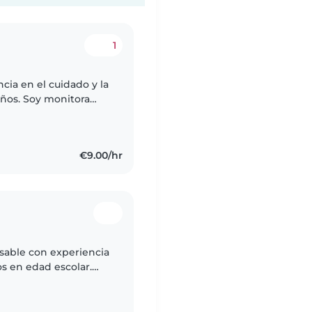
1
cia en el cuidado y la
años. Soy monitora
bajo en casales tanto
€9.00/hr
sable con experiencia
s en edad escolar.
 en Integración Social