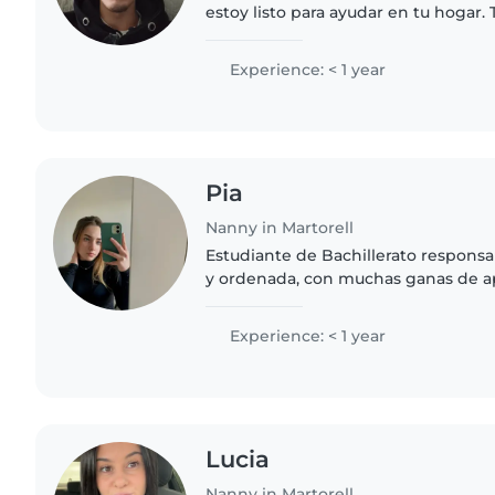
estoy listo para ayudar en tu hogar.
con bebés, niños pequeños, preesco
escolar, incluyendo..
Experience: < 1 year
Pia
Nanny in Martorell
Estudiante de Bachillerato responsab
y ordenada, con muchas ganas de ap
experiencia. Me adapto rápido a nu
habilidades..
Experience: < 1 year
Lucia
Nanny in Martorell