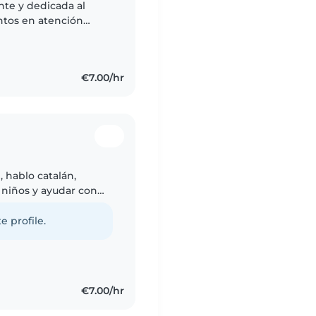
nte y dedicada al
ntos en atención
vidades diarias,
€7.00/hr
 hablo catalán,
s niños y ayudar con
ión secundaria y
e profile.
€7.00/hr