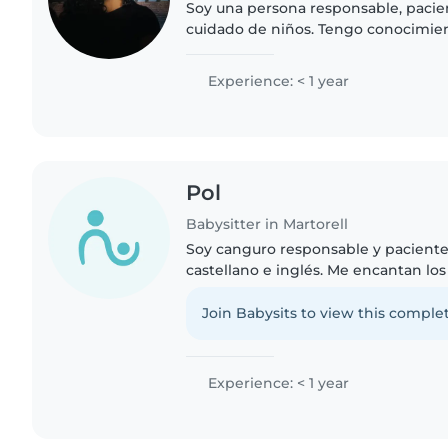
Soy una persona responsable, pacie
cuidado de niños. Tengo conocimie
infantil, acompañamiento en sus acti
apoyo en tareas escolares..
Experience: < 1 year
Pol
Babysitter in Martorell
Soy canguro responsable y paciente,
castellano e inglés. Me encantan lo
los deberes. Tengo título de educac
experiencia con preescolares..
Join Babysits to view this complet
Experience: < 1 year