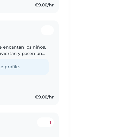
€9.00/hr
e encantan los niños,
iviertan y pasen un
e y me gusta vivir
e profile.
€9.00/hr
1