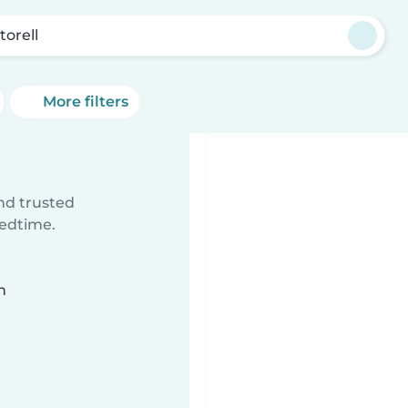
torell
More filters
ind trusted
bedtime.
n