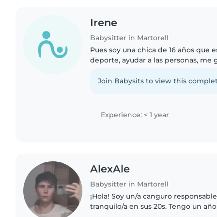
Irene
Babysitter in Martorell
Pues soy una chica de 16 años que e
deporte, ayudar a las personas, me
niños pequeños, soy muy activa, ap
segura. Cuando era más..
Join Babysits to view this complet
Experience: < 1 year
AlexAle
Babysitter in Martorell
¡Hola! Soy un/a canguro responsable,
tranquilo/a en sus 20s. Tengo un añ
cuidando niños de todas las edades