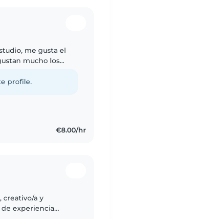
studio, me gusta el
 gustan mucho los
rendo rápido y soy
e profile.
€8.00/hr
 creativo/a y
o de experiencia
, desde niños