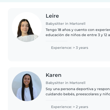
Leire
Babysitter in Martorell
Tengo 18 años y cuento con experien
educación de niños de entre 3 y 12 
desde los 16 años y, desde 2024, tra
de verano..
Experience: > 3 years
Karen
Babysitter in Martorell
Soy una persona deportiva y respon
cuidando bebés, preescolares y niño
Cuento con título de Grado Superior
y certificación..
Experience: > 2 years