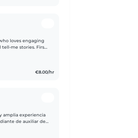
r who loves engaging
tell-me stories. First
€8.00/hr
y amplia experiencia
diante de auxiliar de
de todas las edades y