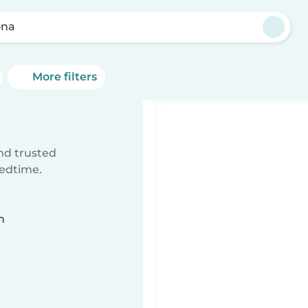
ona
More filters
ind trusted
bedtime.
n