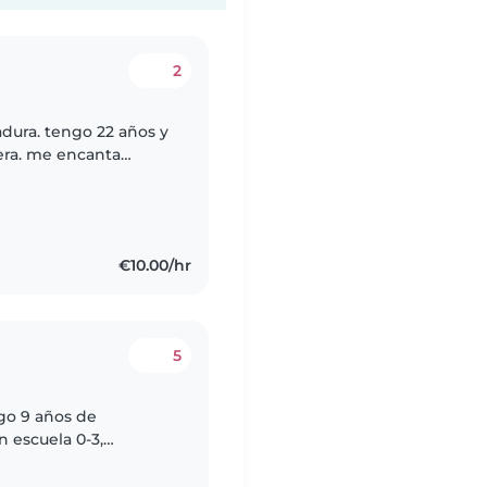
2
adura. tengo 22 años y
ñera. me encanta
y del hogar. soy una
€10.00/hr
5
go 9 años de
n escuela 0-3,
equeños y
sponsable,..