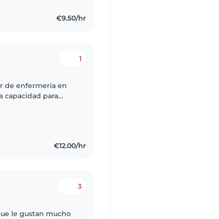
€9.50/hr
1
iar de enfermería en
a capacidad para
 atención constante.
€12.00/hr
3
 que le gustan mucho