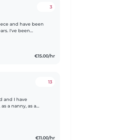
3
ars. I've been
ars now, and I truly
€15.00/hr
13
ld and I have
 as a nanny, as a
er in conducting
€11.00/hr