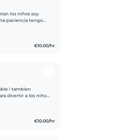
ntan los niños soy
ha paciencia tengo
rentes edades
€10.00/hr
ble i tambien
ra divertir a los niños
en me gusta ajudar
€10.00/hr