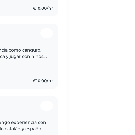
€10.00/hr
ncia como canguro.
ca y jugar con niños.
gar y ayudar con los
€10.00/hr
tengo experiencia con
o catalán y español