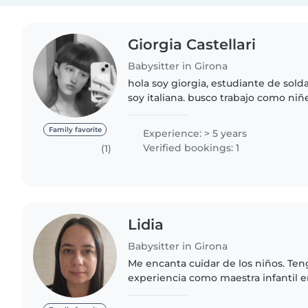
Giorgia Castellari
Babysitter in Girona
hola soy giorgia, estudiante de sold
soy italiana. busco trabajo como ni
cuidar de los niños, de los animales 
persona paciente,..
Family favorite
Experience: > 5 years
Verified bookings: 1
(1)
Lidia
Babysitter in Girona
Me encanta cuidar de los niños. Ten
experiencia como maestra infantil e
principalmente con bebés, niños p
preescolares. Soy una profesional re