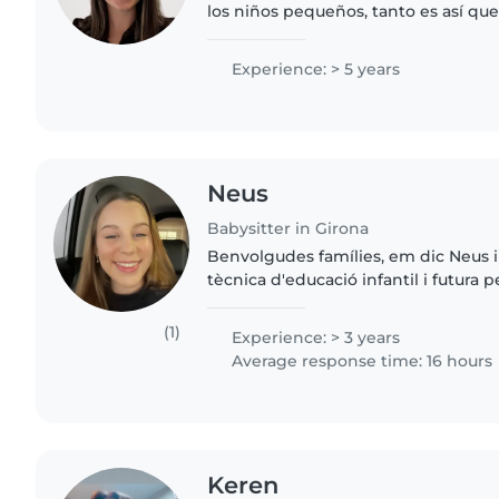
los niños pequeños, tanto es así qu
doble grado de educación infantil y 
universidad para..
Experience: > 5 years
Neus
Babysitter in Girona
Benvolgudes famílies, em dic Neus i 
tècnica d'educació infantil i futura 
buscant l'oportunitat de fer de cang
famílies amb els..
(1)
Experience: > 3 years
Average response time: 16 hours
Keren