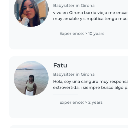
Babysitter in Girona
vivo en Girona barrio viejo me enca
muy amable y simpática tengo muc
experiencia cuidando niños de dife
actualmente busco hacer horas..
Experience: > 10 years
Fatu
Babysitter in Girona
Hola, soy una canguro muy responsa
extrovertida, i siempre busco algo pa
i jóvenes. Sobretodo por que tambi
mucho a la gente,..
Experience: > 2 years