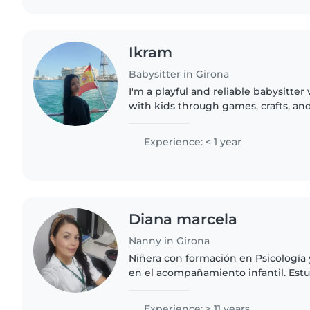
Ikram
Babysitter in Girona
I'm a playful and reliable babysitte
with kids through games, crafts, and 
aid certif
Experience: < 1 year
Diana marcela
Nanny in Girona
Niñera con formación en Psicología 
en el acompañamiento infantil. Estu
enfermería. He trabajado con niños 
necesidades,..
Experience: > 11 years