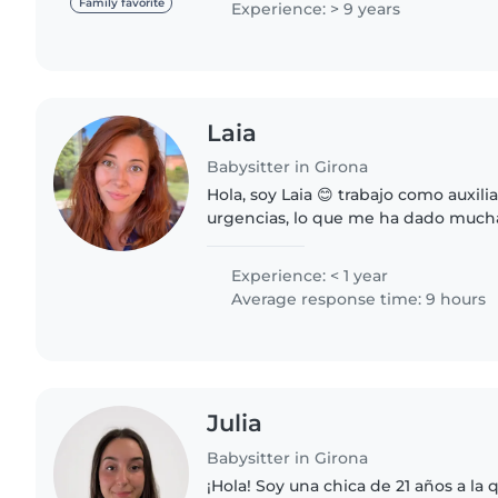
Family favorite
Experience: > 9 years
Laia
Babysitter in Girona
Hola, soy Laia 😊 trabajo como auxil
urgencias, lo que me ha dado much
actuar con calma, responsabilidad y
Con los niños soy..
Experience: < 1 year
Average response time: 9 hours
Julia
Babysitter in Girona
¡Hola! Soy una chica de 21 años a la