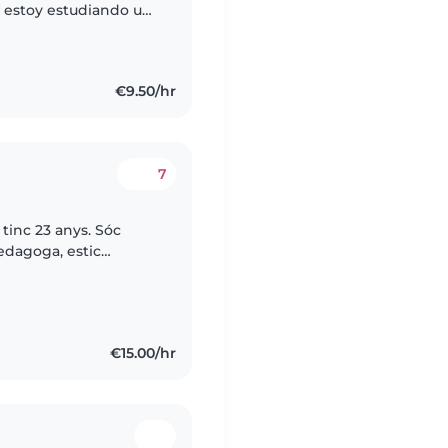
e estoy estudiando un
primaria en la
€9.50/hr
7
tinc 23 anys. Sóc
pedagoga, estic
ur per ajudar a les
€15.00/hr