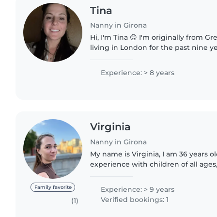
Tina
Nanny in Girona
Hi, I'm Tina 😊 I'm originally from Greece and have been
living in London for the past nine ye
working as a nanny for over seven ye
love what I do...
Experience: > 8 years
Virginia
Nanny in Girona
My name is Virginia, I am 36 years o
experience with children of all ages,
language assistant and as a volunte
workshops and activities...
Family favorite
Experience: > 9 years
Verified bookings: 1
(1)