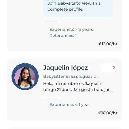
bebés hasta adolescentes. Soy
Join Babysits to view this
una persona responsable,
complete profile.
paciente y amigable, con una
carrera..
Experience: > 3 years
References: 1
€12.00/hr
Jaquelin lópez
2
Babysitter in Esplugues de Llobregat
Hola, mi nombre es Jaquelin
tengo 21 años. Me gusta trabajar
con niños , acabo de terminar el
ciclo superior de educación
Experience: < 1 year
infantil y actualmente estoy
€10.00/hr
empezando la universidad de..