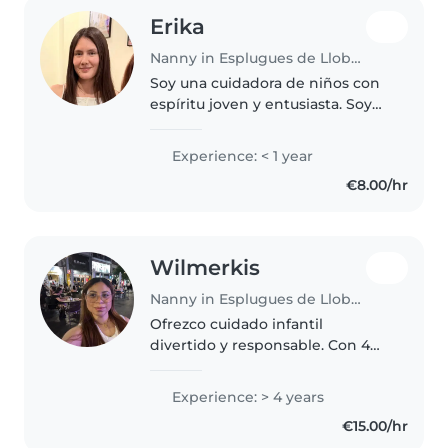
Erika
Nanny in Esplugues de Llobregat
Soy una cuidadora de niños con
espíritu joven y entusiasta. Soy
una madre con habilidades y
conocimientos prácticos para
Experience: < 1 year
atender a niños de diferentes
€8.00/hr
edades, desde bebés hasta
escolares...
Wilmerkis
Nanny in Esplugues de Llobregat
Ofrezco cuidado infantil
divertido y responsable. Con 4
años de experiencia cuidando
niños desde bebés hasta
Experience: > 4 years
adolescentes. Me encanta leer,
€15.00/hr
escuchar música, realizar