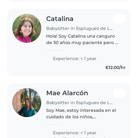
manualidades y..
Catalina
Babysitter in Esplugues de Llobregat
Hola! Soy Catalina una canguro
de 30 años muy paciente pero a
la vez activa. Tengo experiencia
en el sector, ya que he trabajado
Experience: < 1 year
en una guardería con niños(as)
€12.00/hr
de 0 a 4 años y en una..
Mae Alarcón
Babysitter in Esplugues de Llobregat
Soy Mae, estoy interesada en el
cuidado de los niños,
actualmente estoy estudiando
dietética y nutrición y tengo el
Experience: < 1 year
título en cuidados auxiliares de