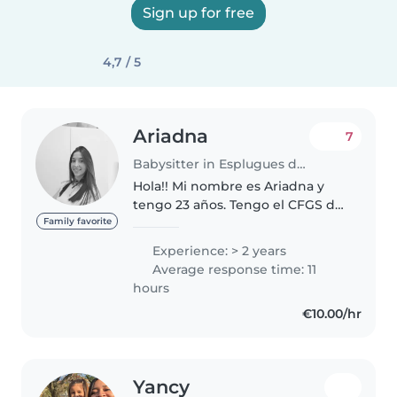
Sign up for free
4,7 / 5
Ariadna
7
Babysitter in Esplugues de Llobregat
Hola!! Mi nombre es Ariadna y
tengo 23 años. Tengo el CFGS de
Educación Infantil y he trabajado
Family favorite
en una escuela infantil. Soy una
Experience: > 2 years
persona súper cariñosa, alegre y
Average response time: 11
me encantan los peques!
hours
€10.00/hr
Yancy