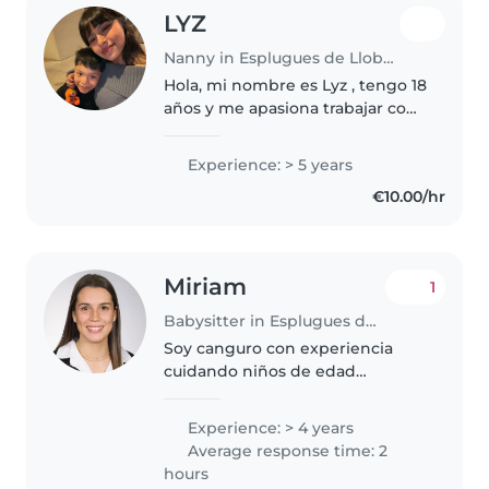
LYZ
Nanny in Esplugues de Llobregat
Hola, mi nombre es Lyz , tengo 18
años y me apasiona trabajar con
niños y animales. Me considero
una persona muy paciente,
Experience: > 5 years
responsable y cariñosa. Disfruto
€10.00/hr
mucho ayudar a los niños..
Miriam
1
Babysitter in Esplugues de Llobregat
Soy canguro con experiencia
cuidando niños de edad
preescolar y escolar y muchos
años entrenadora de diferentes
Experience: > 4 years
edades. Titulada en Ciencias de
Average response time: 2
la Actividad Física y el deporte y
hours
cursando..