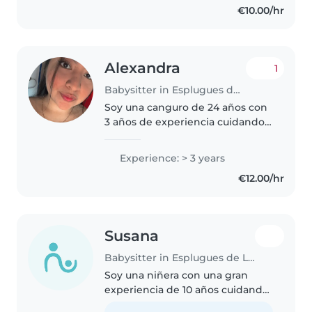
€10.00/hr
Alexandra
1
Babysitter in Esplugues de Llobregat
Soy una canguro de 24 años con
3 años de experiencia cuidando
niños de todas las edades, desde
bebés hasta escolares. Soy
Experience: > 3 years
responsable, empática y
€12.00/hr
amigable. Puedo ayudar a los
niños..
Susana
Babysitter in Esplugues de Llobregat
Soy una niñera con una gran
experiencia de 10 años cuidando
niños de todas las edades, desde