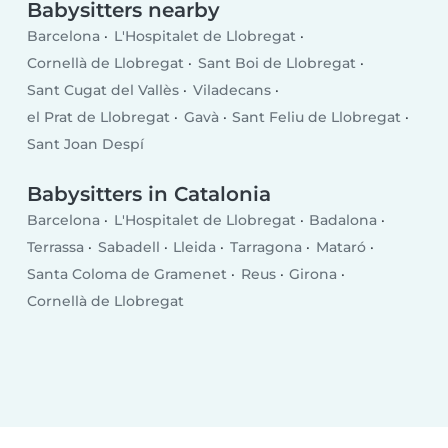
Babysitters nearby
Barcelona
L'Hospitalet de Llobregat
Cornellà de Llobregat
Sant Boi de Llobregat
Sant Cugat del Vallès
Viladecans
el Prat de Llobregat
Gavà
Sant Feliu de Llobregat
Sant Joan Despí
Babysitters in Catalonia
Barcelona
L'Hospitalet de Llobregat
Badalona
Terrassa
Sabadell
Lleida
Tarragona
Mataró
Santa Coloma de Gramenet
Reus
Girona
Cornellà de Llobregat