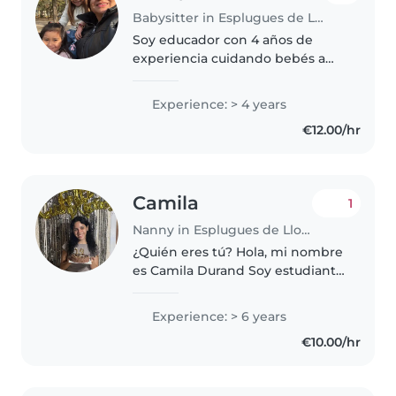
Babysitter in Esplugues de Llobregat
Soy educador con 4 años de
experiencia cuidando bebés a
adolescentes. Me encantan los
juegos, la lectura y las
Experience: > 4 years
manualidades. Disponible con
€12.00/hr
flexibilidad para realizar tareas
ligeras..
Camila
1
Nanny in Esplugues de Llobregat
¿Quién eres tú? Hola, mi nombre
es Camila Durand Soy estudiante
de Formación Profesional
Superior en Anatomía Patológica
Experience: > 6 years
y Citodiagnóstico y me apasiona
€10.00/hr
trabajar con niños. Soy
responsable,..