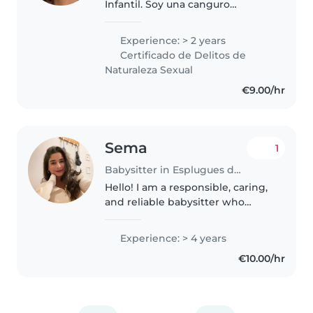
Infantil. Soy una canguro
responsable, divertida y paciente
que adora trabajar con niños.
Experience: > 2 years
Cuento con experiencia
Certificado de Delitos de
cuidando bebés, niños
Naturaleza Sexual
pequeños, preescolares..
€9.00/hr
Sema
1
Babysitter in Esplugues de Llobregat
Hello! I am a responsible, caring,
and reliable babysitter who
genuinely enjoys spending time
with children. I love creating a
Experience: > 4 years
safe, positive, and fun
€10.00/hr
environment where children
can..