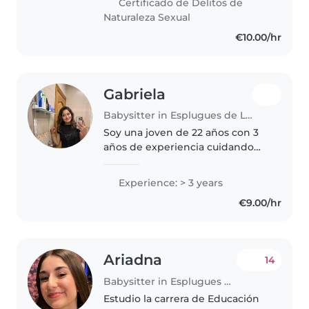
Certificado de Delitos de
enfermería, es decir de TCAE.
Naturaleza Sexual
Me..
€10.00/hr
Gabriela
Babysitter in Esplugues de Llobregat
Soy una joven de 22 años con 3
años de experiencia cuidando
niños, desde bebés hasta
preescolares. Hablo catalán y
Experience: > 3 years
español con fluidez. Soy una
€9.00/hr
persona responsable, paciente y
creativa..
Ariadna
14
Babysitter in Esplugues de Llobregat
Estudio la carrera de Educación