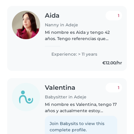
Aida
1
Nanny in Adeje
Mi nombre es Aida y tengo 42
años. Tengo referencias que
puedo compartir. Llevo cuidando
niños de forma intermitente
Experience: > 11 years
desde que mi hermano nació en
€12.00/hr
el 92, jejeje. Tengo mucha
experiencia..
Valentina
1
Babysitter in Adeje
Mi nombre es Valentina, tengo 17
años y actualmente estoy
cursando Bachillerato. Me
considero una persona empática,
Join Babysits to view this
responsable y con gran trato
complete profile.