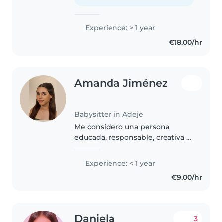
hacia los niños. A lo largo de mis..
Experience: > 1 year
€18.00/hr
Amanda Jiménez
Babysitter in Adeje
Me considero una persona
educada, responsable, creativa y
con una gran imaginación para
compartir con los más pequeños.
Experience: < 1 year
Me apasiona la infancia y sus
€9.00/hr
procesos de desarrollo,
actualmente..
Daniela
3