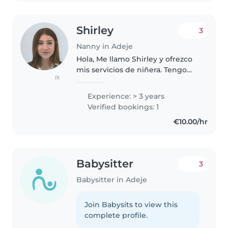
responsable,..
Shirley
3
Nanny in Adeje
Hola, Me llamo Shirley y ofrezco
mis servicios de niñera. Tengo
(1)
más de 3 años de experiencia en
el cuidado de niños,
Experience: > 3 years
especialmente con una niña de
Verified bookings: 1
4 años y su hermanito de 1 año,
€10.00/hr
a..
Babysitter
3
Babysitter in Adeje
Join Babysits to view this
complete profile.