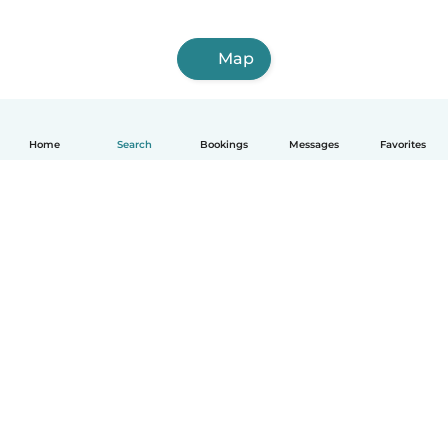
Map
Home
Search
Bookings
Messages
Favorites
English
How it works
Help
Terms & Privacy
Pricing
Company details
Babysits for Work
Community standards