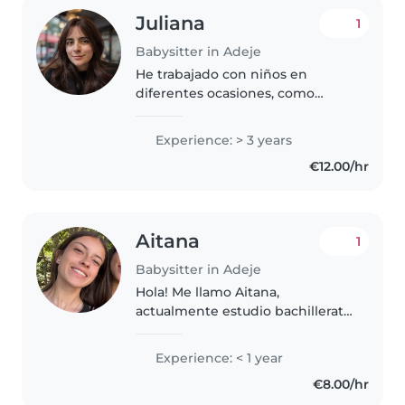
Juliana
1
Babysitter in Adeje
He trabajado con niños en
diferentes ocasiones, como
niñera particular y como Au pair,
desde los 6 meses hasta los 13
Experience: > 3 years
años, actualmente no tengo un
€12.00/hr
certificado de estudios pero
tengo..
Aitana
1
Babysitter in Adeje
Hola! Me llamo Aitana,
actualmente estudio bachillerato
y estoy buscando trabajo como
canguro los fines de semana
Experience: < 1 year
(podría hacer alguna excepción
€8.00/hr
entre semana). Soy una persona