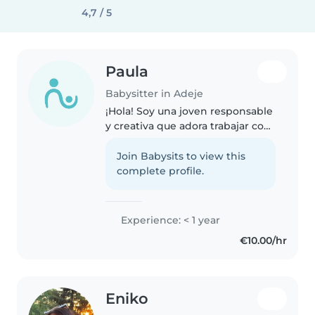
4,7 / 5
Paula
Babysitter in Adeje
¡Hola! Soy una joven responsable
y creativa que adora trabajar con
niños. Tengo experiencia
cuidando niños en edad de
Join Babysits to view this
guardería y de primaria, y me
complete profile.
encanta leerles cuentos, hacer
manualidades..
Experience: < 1 year
€10.00/hr
Eniko