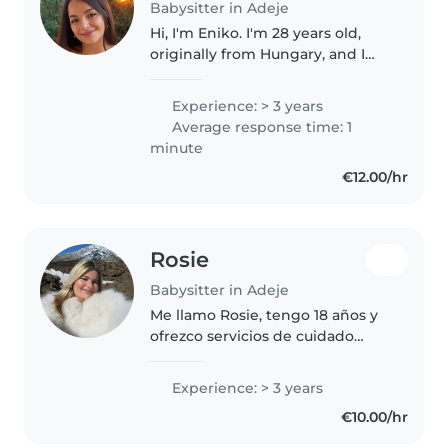
Babysitter in Adeje
Hi, I'm Eniko. I'm 28 years old,
originally from Hungary, and I
speak native Hungarian and
fluent English. I lived, studied,
Experience: > 3 years
and worked in London for 7
Average response time: 1
years, and I've recently moved..
minute
€12.00/hr
Rosie
Babysitter in Adeje
Me llamo Rosie, tengo 18 años y
ofrezco servicios de cuidado
infantil con responsabilidad,
paciencia y entusiasmo. Desde
Experience: > 3 years
pequeña siempre me han
€10.00/hr
encantado los niños, por lo que
disfruto..