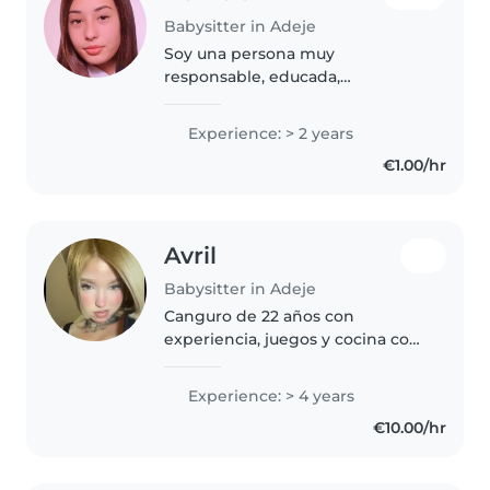
Babysitter in Adeje
Soy una persona muy
responsable, educada,
comprometida, atenta y
dispuesta a que tanto los padres
Experience: > 2 years
como los niños queden
€1.00/hr
satisfechos, atenderlos en tareas,
juegos y todo lo que necesiten..
Avril
Babysitter in Adeje
Canguro de 22 años con
experiencia, juegos y cocina con
amor
Experience: > 4 years
€10.00/hr