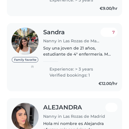
persona atenta
€9.00/hr
,creativa,amable,muy jovial
,puntual ,responsable
,compresiva..
Sandra
7
Nanny in Las Rozas de Madrid
Soy una joven de 21 años,
estudiante de 4° enfermería. Me
encantan los niños, soy muy
Family favorite
alegre, divertida y cariñosa.
(1)
Experience: > 3 years
Tengo experiencia de +3 años
Verified bookings: 1
como niñera tanto de bebés
€12.00/hr
como de..
ALEJANDRA
Nanny in Las Rozas de Madrid
Hola mi nombre es Alejandra