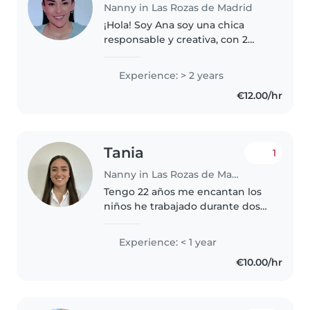
Nanny in Las Rozas de Madrid
¡Hola! Soy Ana soy una chica
responsable y creativa, con 2
años de experiencia cuidando
bebés y niños pequeños. Me
Experience: > 2 years
encanta dibujar, hacer
€12.00/hr
manualidades y jugar con los
niños. Actualmente..
Tania
1
Nanny in Las Rozas de Madrid
Tengo 22 años me encantan los
niños he trabajado durante dos
años con personas autistas en la
fundación nuevo horizonte, he
Experience: < 1 year
hecho prácticas de integración
€10.00/hr
social en Tenerife. Me encantan..