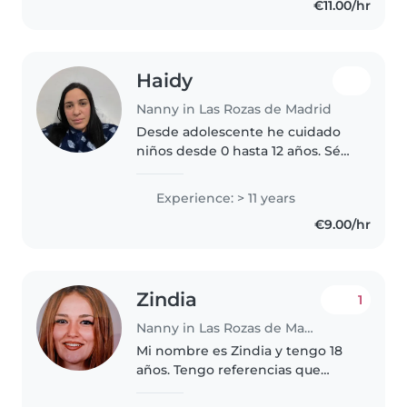
€11.00/hr
persona de confianza, que cuide
a tus peques como..
Haidy
Nanny in Las Rozas de Madrid
Desde adolescente he cuidado
niños desde 0 hasta 12 años. Sé
como llevarlos.
Experience: > 11 years
€9.00/hr
Zindia
1
Nanny in Las Rozas de Madrid
Mi nombre es Zindia y tengo 18
años. Tengo referencias que
puedo compartir. Puedo hacer la