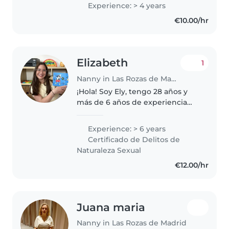
compra, cocinar, ayudar con los
Experience: > 4 years
deberes, hacer algunas tareas
€10.00/hr
sencillas , además, soy atenta..
Elizabeth
1
Nanny in Las Rozas de Madrid
¡Hola! Soy Ely, tengo 28 años y
más de 6 años de experiencia
acompañando a peques y
familias. Soy profesional de la
Experience: > 6 years
educación infantil con
Certificado de Delitos de
experiencia como tutora de aula
Naturaleza Sexual
y en el..
€12.00/hr
Juana maria
Nanny in Las Rozas de Madrid