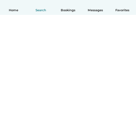
Home
Search
Bookings
Messages
Favorites
English
How it works
Help
Terms & Privacy
Pricing
Company details
Babysits for Work
Community standards
© Babysits B.V.