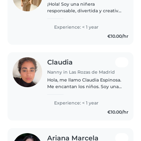
¡Hola! Soy una niñera
responsable, divertida y creativa
en sus 20s, con formación en
Modulo. Tengo experiencia con
Experience: < 1 year
bebés, niños pequeños,
€10.00/hr
preescolares y escolares. Me
encanta leerles..
Claudia
Nanny in Las Rozas de Madrid
Hola, me llamo Claudia Espinosa.
Me encantan los niños. Soy una
chica responsable, activa y
disciplinada. Me encanta
Experience: < 1 year
disfrutar con ellos de la tareas
€10.00/hr
cotidianas y del ocio en general...
Ariana Marcela