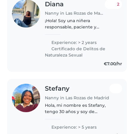
Diana
2
Nanny in Las Rozas de Madrid
¡Hola! Soy una niñera
responsable, paciente y
amigable con más de 2 años de
experiencia cuidando a un niño
Experience: > 2 years
de preescolar además de un
Certificado de Delitos de
bebé de 6 meses (experiencia
Naturaleza Sexual
demostrable) Aparte..
€7.00/hr
Stefany
Nanny in Las Rozas de Madrid
Hola, mi nombre es Stefany,
tengo 30 años y soy de
Colombia; soy una persona de
buen carácter, con empatía y
Experience: > 5 years
humanidad. Si buscas una