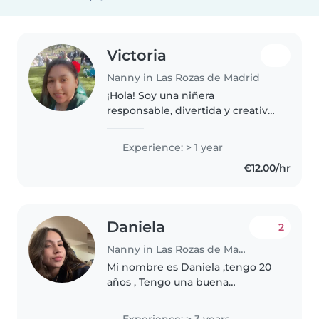
Victoria
Nanny in Las Rozas de Madrid
¡Hola! Soy una niñera
responsable, divertida y creativa
con 1 año de experiencia
cuidando bebés y niños
Experience: > 1 year
pequeños. Tengo formación en
€12.00/hr
educación infantil y estoy
certificada en primeros..
Daniela
2
Nanny in Las Rozas de Madrid
Mi nombre es Daniela ,tengo 20
años , Tengo una buena
experiencia y conocimiento en
el cuidado de niños. Soy una
Experience: > 3 years