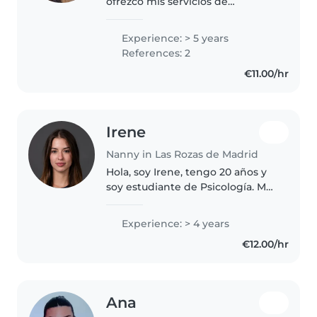
ofrezco mis servicios de
cuidadora con responsabilidad,
paciencia y cariño. Me gusta
Experience: > 5 years
compartir tiempo con los niños,
References: 2
ayudarlos con sus actividades
€11.00/hr
diarias,..
Irene
Nanny in Las Rozas de Madrid
Hola, soy Irene, tengo 20 años y
soy estudiante de Psicología. Me
considero una persona
responsable, amable y paciente,
Experience: > 4 years
con muchas ganas de cuidar
€12.00/hr
niños en un entorno seguro y
divertido...
Ana