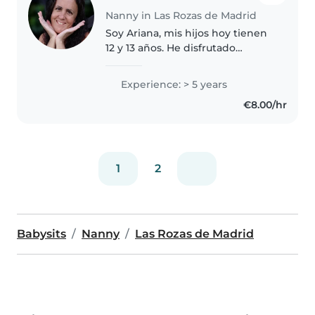
Nanny in Las Rozas de Madrid
Soy Ariana, mis hijos hoy tienen
12 y 13 años. He disfrutado
plenamente de la crianza y me
ilusiona acompañar con
Experience: > 5 years
profundo respeto a tu bebé,
€8.00/hr
brindándole atención exclusiva,
sin distracciones...
1
2
Babysits
Nanny
Las Rozas de Madrid