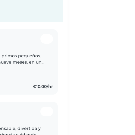
s primos pequeños.
nueve meses, en un
os 5/6 años hasta los
€10.00/hr
nsable, divertida y
riencia cuidando