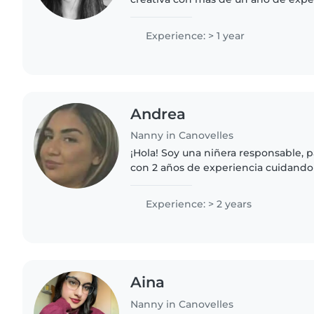
bebés y niños pequeños. Tengo cert
auxilios y experiencia..
Experience: > 1 year
Andrea
Nanny in Canovelles
¡Hola! Soy una niñera responsable, p
con 2 años de experiencia cuidando
pequeños hasta adolescentes. Teng
niños con autismo..
Experience: > 2 years
Aina
Nanny in Canovelles