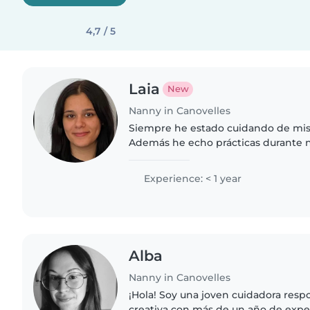
4,7 / 5
Laia
New
Nanny in Canovelles
Siempre he estado cuidando de mi
Además he echo prácticas durante 
colegio de primaria, estando desde l
12. Ahora voy a estudiar..
Experience: < 1 year
Alba
Nanny in Canovelles
¡Hola! Soy una joven cuidadora respo
creativa con más de un año de expe