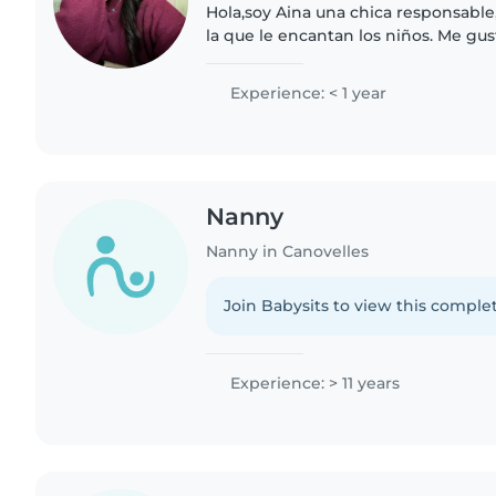
Hola,soy Aina una chica responsable,
la que le encantan los niños. Me gus
manualidades y crear un ambiente d
También puedo ayudar..
Experience: < 1 year
Nanny
Nanny in Canovelles
Join Babysits to view this complet
Experience: > 11 years