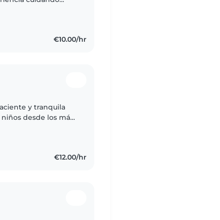
ificación en primeros
€10.00/hr
aciente y tranquila
 niños desde los más
o experiencia con
€12.00/hr