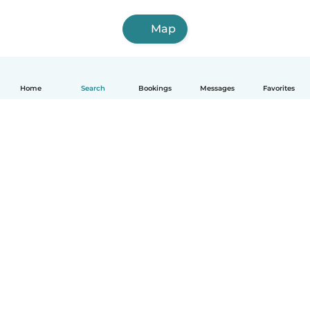
Map
Home
Search
Bookings
Messages
Favorites
English
How it works
Help
Terms & Privacy
Pricing
Company details
Babysits for Work
Community standards