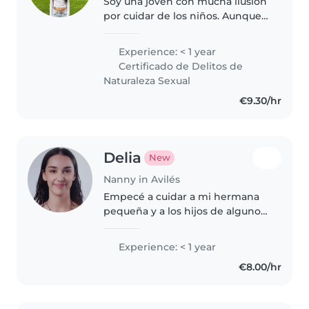
Soy una joven con mucha ilusión
por cuidar de los niños. Aunque
no tengo experiencia laboral en
este campo, he pasado ya
Experience: < 1 year
tiempo cuidando de niños
Certificado de Delitos de
pequeños Soy una persona
Naturaleza Sexual
amigable,..
€9.30/hr
Delia
New
Nanny in Avilés
Empecé a cuidar a mi hermana
pequeña y a los hijos de algunos
vecinos hace tiempo, siempre
bajo supervisión. Ahora busco
Experience: < 1 year
dar el paso para tener mi
€8.00/hr
primera experiencia de forma
más..