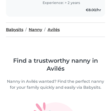
en dicha etapa. He trabajado de
Experience: > 2 years
niñera durante varios meses de
€8.00/hr
verano. En relación..
Babysits
Nanny
Avilés
Find a trustworthy nanny in
Avilés
Nanny in Avilés wanted? Find the perfect nanny
for your family quickly and easily via Babysits.