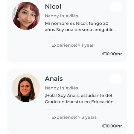
Nicol
Nanny in Avilés
Mi nombre es Nicol, tengo 20
años Soy una persona amigable
y paciente, con al rededor de un
año de experiencia cuidando
Experience: > 1 year
niños de mas de 2 años. Hablo
€10.00/hr
español e inglés con fluidez,..
Anais
Nanny in Avilés
¡Hola! Soy Anais, estudiante del
Grado en Maestro en Educación
Infantil y Técnico Superior en
Educación Infantil.
Experience: > 3 years
Recientemente he trabajado
€10.00/hr
como monitora de actividades
extraescolares..