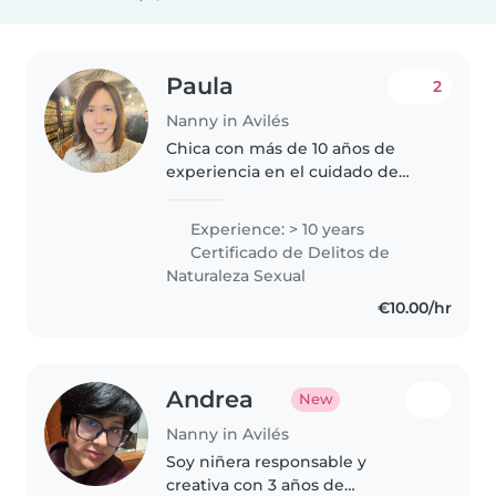
Paula
2
Nanny in Avilés
Chica con más de 10 años de
experiencia en el cuidado de
niños, desde bebés hasta niños
de 11 años. Puedo ayudarles a
Experience: > 10 years
realizar los deberes, llevarlos y
Certificado de Delitos de
recogerlos del colegio. También..
Naturaleza Sexual
€10.00/hr
Andrea
New
Nanny in Avilés
Soy niñera responsable y
creativa con 3 años de