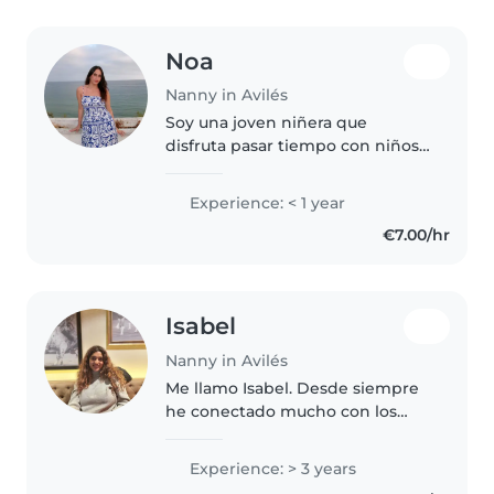
Noa
Nanny in Avilés
Soy una joven niñera que
disfruta pasar tiempo con niños.
Aunque no tengo experiencia
previa, soy una persona
Experience: < 1 year
responsable, amigable y
€7.00/hr
tranquila. Me encanta leer a los
niños, enseñarles..
Isabel
Nanny in Avilés
Me llamo Isabel. Desde siempre
he conectado mucho con los
niños y a titulo personal he
cuidado de varios de mi entorno.
Experience: > 3 years
Tengo mucha paciencia; soy