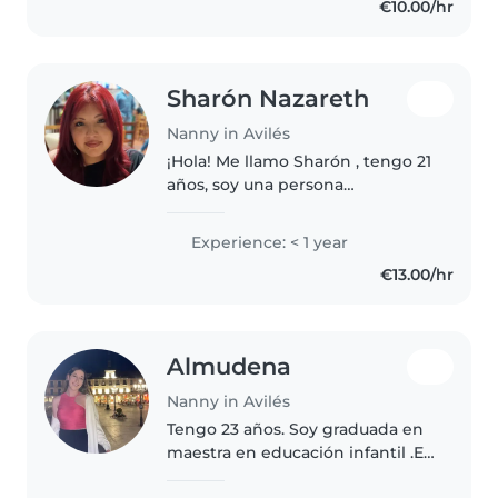
€10.00/hr
amable, cariñosa, tolerante,
respetuosa,..
Sharón Nazareth
Nanny in Avilés
¡Hola! Me llamo Sharón , tengo 21
años, soy una persona
responsable, paciente, entusiasta
y amigable. Me encanta dibujar,
Experience: < 1 year
leer cuentos, hacer
€13.00/hr
manualidades y jugar. Estoy
cómoda con..
Almudena
Nanny in Avilés
Tengo 23 años. Soy graduada en
maestra en educación infantil .En
dicho periodo realicé prácticas