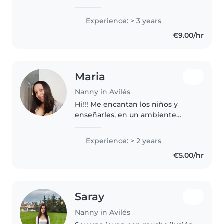
experiencia cuidando bebés y
niños pequeños. Me encanta
Experience: > 3 years
acompañarles en sus juegos,
€9.00/hr
cantar canciones y convertir las
rutinas en momentos..
Maria
Nanny in Avilés
Hi!!! Me encantan los niños y
enseñarles, en un ambiente
felizzz
Experience: > 2 years
€5.00/hr
Saray
Nanny in Avilés