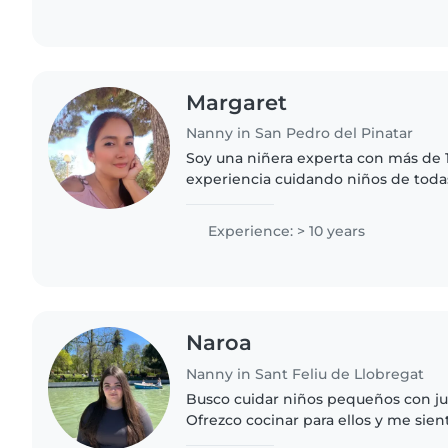
Margaret
Nanny in San Pedro del Pinatar
Soy una niñera experta con más de 
experiencia cuidando niños de toda
bebés hasta adolescentes. También
trabajando con niños con necesidad
Experience: > 10 years
Naroa
Nanny in Sant Feliu de Llobregat
Busco cuidar niños pequeños con ju
Ofrezco cocinar para ellos y me si
mascotas. Hablo catalán y español, 