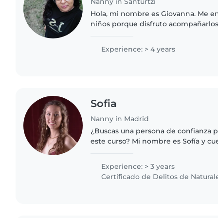
Nanny in Santurtzi
Hola, mi nombre es Giovanna. Me en
niños porque disfruto acompañarlos
aprender de ellos y darles un ambie
y alegría. Soy una..
Experience: > 4 years
Sofia
Nanny in Madrid
¿Buscas una persona de confianza pa
este curso? Mi nombre es Sofía y cuento con experiencia
en el cuidado de niños de diferente
trabajado como monitora..
Experience: > 3 years
Certificado de Delitos de Natural