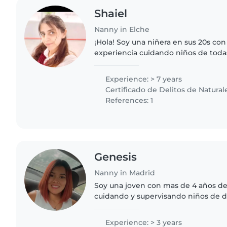
Shaiel
Nanny in Elche
¡Hola! Soy una niñera en sus 20s con
experiencia cuidando niños de toda
encanta leer cuentos, dibujar y juga
pequeños. Soy responsable, paciente
Experience: > 7 years
Certificado de Delitos de Natural
References: 1
Genesis
Nanny in Madrid
Soy una joven con mas de 4 años de
cuidando y supervisando niños de d
8), enfocada en la paciencia, la co
y momentos de recreacion..
Experience: > 3 years