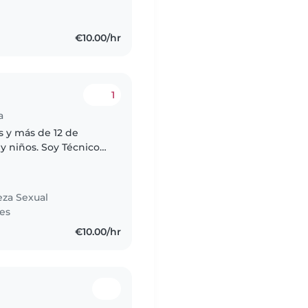
€10.00/hr
1
a
s y más de 12 de
y niños. Soy Técnico
toy acabando el
eza Sexual
es
€10.00/hr