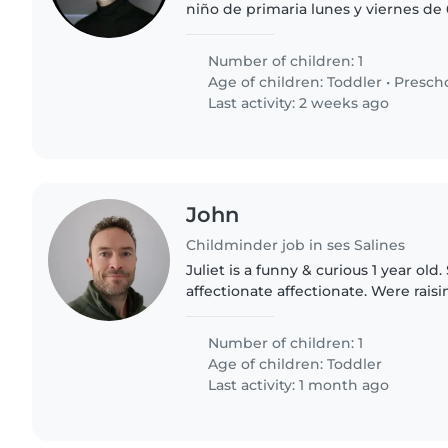
niño de primaria lunes y viernes de
extender las horas con tareas de ca
Number of children: 1
Age of children:
Toddler
•
Presch
Last activity: 2 weeks ago
John
Childminder job in ses Salines
Juliet is a funny & curious 1 year old
affectionate affectionate. Were raising her in a conscious
way, focusing on her strengths and
intelligence. Our home..
Number of children: 1
Age of children:
Toddler
Last activity: 1 month ago