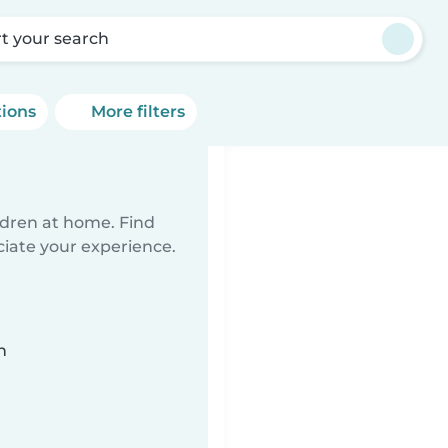
rt your search
tions
More filters
ildren at home. Find
ciate your experience.
n