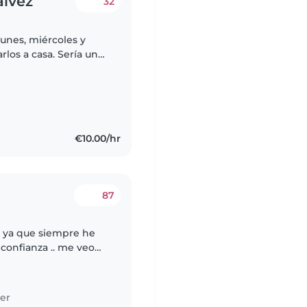
álvez
32
unes, miércoles y
rlos a casa. Sería una
a semana)
€10.00/hr
87
o ya que siempre he
 confianza .. me veo
.si me va bien no me
er