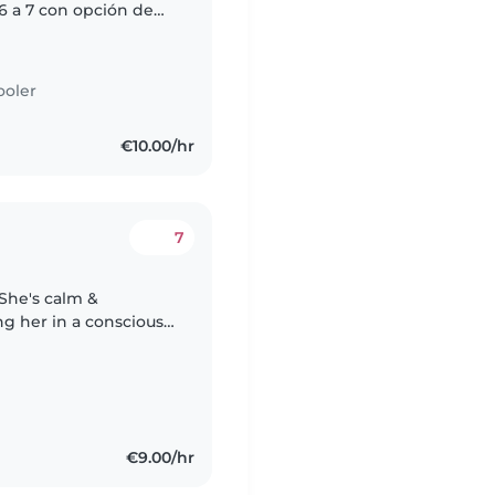
 6 a 7 con opción de
nguro
ooler
€10.00/hr
7
. She's calm &
 emotional
€9.00/hr