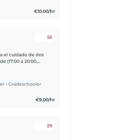
€10.00/hr
55
ra el cuidado de dos
de (17:00 a 20:00,
s serían
er
•
Gradeschooler
€9.00/hr
29