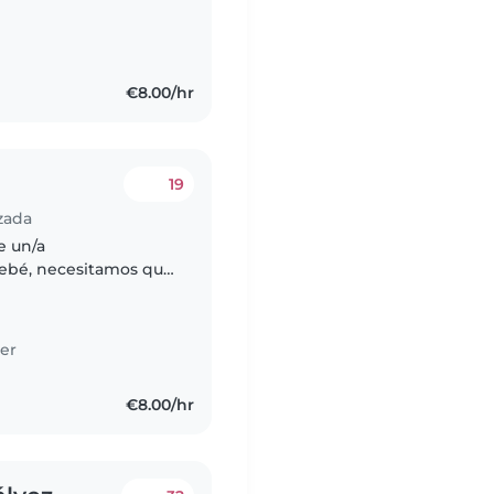
€8.00/hr
19
lzada
e un/a
bebé, necesitamos que
 se va a trabajar
.
er
€8.00/hr