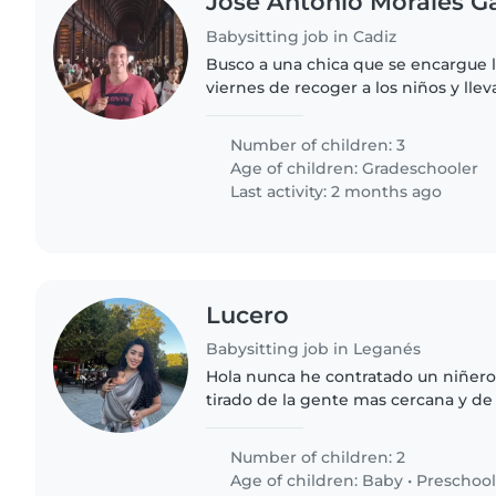
José Antonio Morales G
Babysitting job in Cadiz
Busco a una chica que se encargue l
viernes de recoger a los niños y lleva
hora de 14:00 a 15:00 ( tres horas a l
Number of children: 3
Age of children:
Gradeschooler
Last activity: 2 months ago
Lucero
Babysitting job in Leganés
Hola nunca he contratado un niñer
tirado de la gente mas cercana y de
obligada solo de manera ocasional .
importa volver..
Number of children: 2
Age of children:
Baby
•
Preschool