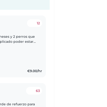
12
meses y 2 perros que
plicado poder estar
e necesitaría 3 tardes
€9.00/hr
63
arde de refuerzo para