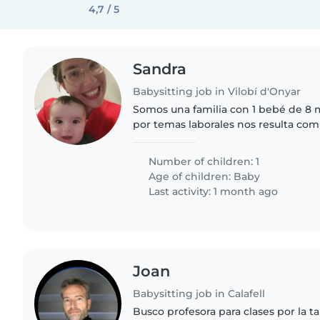
4,7 / 5
Sandra
Babysitting job in Vilobí d'Onyar
Somos una familia con 1 bebé de 8 
por temas laborales nos resulta com
todas las tardes con el peque, así qu
a la swmana..
Number of children: 1
Age of children:
Baby
Last activity: 1 month ago
Joan
Babysitting job in Calafell
Busco profesora para clases por la t