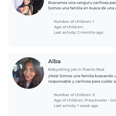
Buscamos una canguru cariñosa par
Somos una familia en busca de una canguru 
y atenta para cuidar de nuestro bebé de 09 meses.
Valoramos la experiencia,..
Number of children: 1
Age of children:
Last activity: 2 months ago
Alba
Babysitting job in Puerto Real
¡Hola! Somos una familia buscando 
responsable y cariñosa para cuidar a
un niño en edad preescolar y otro e
hijos son tranquilos..
Number of children: 2
Age of children:
Preschooler
•
Gr
Last activity: 1 week ago