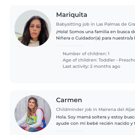
Mariquita
Babysitting job in Las Palmas de Gr
¡Hola! Somos una familia en busca d
Niñera o Cuidador(a) para nuestro/a h
¡Es un/a pequeño/a lleno/a de energí
deporte y es muy..
Number of children: 1
Age of children:
Toddler
•
Presch
Last activity: 2 months ago
Carmen
Childminder job in Mairena del Aljar
Hola. Soy mamá soltera y estoy bus
ayude con mi bebé recién nacido y 