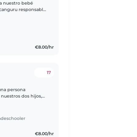
a nuestro bebé
responsable
€8.00/hr
17
una persona
 nuestros dos hijos,
n primaria. Nuestros
adeschooler
€8.00/hr