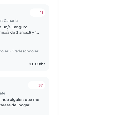
11
an Canaria
e un/a Canguro,
ijo/a de 3 años.6 y 10
a, le encanta el
ooler
•
Gradeschooler
€8.00/hr
37
afe
cando alguien que me
tareas del hogar