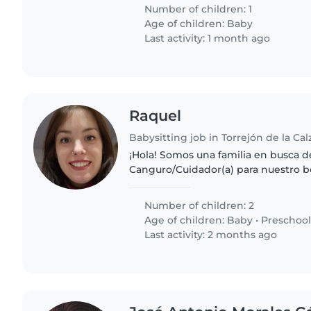
Number of children: 1
Age of children:
Baby
Last activity: 1 month ago
Raquel
Babysitting job in Torrejón de la Ca
¡Hola! Somos una familia en busca d
Canguro/Cuidador(a) para nuestro 
heche una mano a papá cuando mamá
por la noche, también tenemos una.
Number of children: 2
Age of children:
Baby
•
Preschool
Last activity: 2 months ago