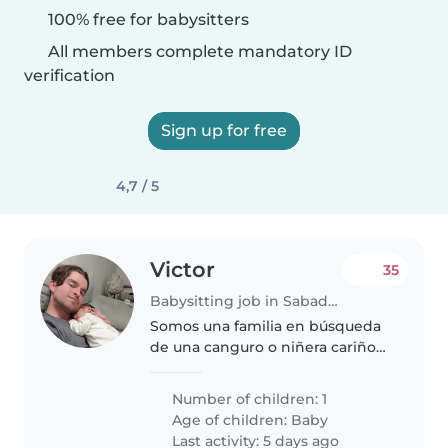
100% free for babysitters
All members complete mandatory ID
verification
Sign up for free
4,7 / 5
Victor
35
Babysitting job in Sabadell
Somos una familia en búsqueda
de una canguro o niñera cariñosa
y responsable para nuestro bebé
tranquilo, divertido y cariñoso.
Number of children: 1
Vivimos en una casa con
Age of children:
Baby
mascotas, por lo que nos
Last activity: 5 days ago