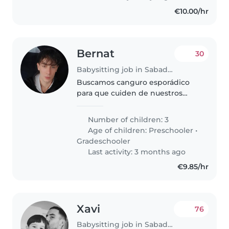
encantaría..
€10.00/hr
Bernat
30
Babysitting job in Sabadell
Buscamos canguro esporádico
para que cuiden de nuestros
hijos mientras trabajamos turno
de noche ellos ya estarán
Number of children: 3
durmiendo no se despiertan ni
Age of children:
Preschooler
•
dan trabajo solo es estar aquí
Gradeschooler
presente..
Last activity: 3 months ago
€9.85/hr
Xavi
76
Babysitting job in Sabadell