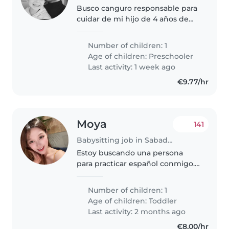
Busco canguro responsable para
cuidar de mi hijo de 4 años de
lunes a viernes, en horario de
5:00 de la mañana a 7:45. Las
Number of children: 1
tareas principales serían: Estar
Age of children:
Preschooler
con él en casa durante esas..
Last activity: 1 week ago
€9.77/hr
Moya
141
Babysitting job in Sabadell
Estoy buscando una persona
para practicar español conmigo.
Mi nivel todavía es básico, así que
me gustaría encontrar a alguien
Number of children: 1
paciente, amable y que disfrute
Age of children:
Toddler
conversar de temas cotidianos.
Last activity: 2 months ago
€8.00/hr