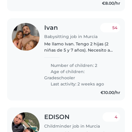
€8.00/hr
Ivan
54
Babysitting job in Murcia
Me llamo Ivan. Tengo 2 hijas (2
niñas de 5 y 7 años). Necesito a
alguien que las recoja del colegio
después de comer a las 16:00 o
Number of children: 2
15:00 depende de la temporada
Age of children:
del año y las cuide..
Gradeschooler
Last activity: 2 weeks ago
€10.00/hr
EDISON
4
Childminder job in Murcia