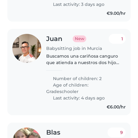
Last activity: 3 days ago
€9.00/hr
Juan
1
New
Babysitting job in Murcia
Buscamos una cariñosa canguro
que atienda a nuestros dos hijos
energéticos y responsables.
Persona acostumbrada a ayudar
Number of children: 2
con los deberes y con
Age of children:
experiencia en niños con
Gradeschooler
necesidades..
Last activity: 4 days ago
€6.00/hr
Blas
9