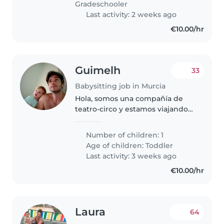
Gradeschooler
Last activity: 2 weeks ago
€10.00/hr
Guimelh
33
Babysitting job in Murcia
Hola, somos una compañía de
teatro-circo y estamos viajando
de gira con nuestra hija,
necesitamos a alguien que la
Number of children: 1
cuide mientras preparamos
Age of children:
Toddler
nuestra función y actuamos
Last activity: 3 weeks ago
€10.00/hr
Laura
64