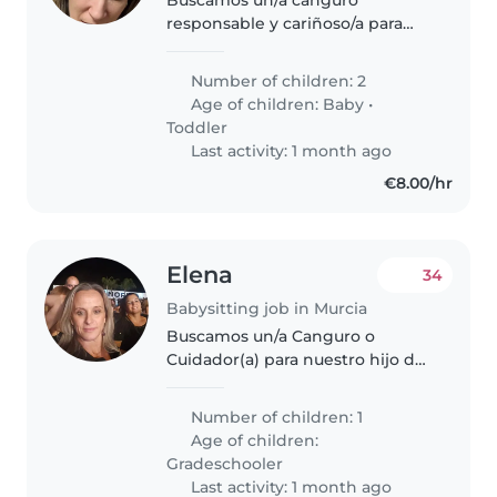
responsable y cariñoso/a para
cuidar a nuestros dos pequeños,
un bebé y un niño pequeño,
Number of children: 2
ambos muy amigables y
Age of children:
Baby
•
juguetones. Nos encantaría que
Toddler
vinieras a nuestra..
Last activity: 1 month ago
€8.00/hr
Elena
34
Babysitting job in Murcia
Buscamos un/a Canguro o
Cuidador(a) para nuestro hijo de
8 años Es, un niño llleno de
energía, independiente y muy
Number of children: 1
curioso. Nos encantaría alguien
Age of children:
que pueda ayudar con los
Gradeschooler
deberes..
Last activity: 1 month ago