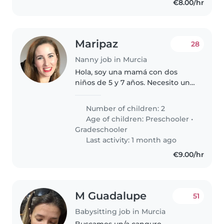
€8.00/hr
Maripaz
28
Nanny job in Murcia
Hola, soy una mamá con dos
niños de 5 y 7 años. Necesito una
cuidadora que venga una
semana los Lunes de 07:15 a
Number of children: 2
08:50 y otra los martes de 08:00 a
Age of children:
Preschooler
•
08:50, miércoles de 07:15 a 08:50..
Gradeschooler
Last activity: 1 month ago
€9.00/hr
M Guadalupe
51
Babysitting job in Murcia
Buscamos un/a canguro