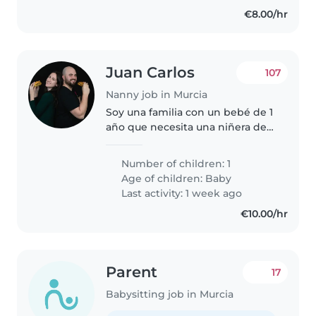
€8.00/hr
Juan Carlos
107
Nanny job in Murcia
Soy una familia con un bebé de 1
año que necesita una niñera de
confianza que pueda cuidar a
nuestro hijo enérgico, juguetón
Number of children: 1
e inteligente. Buscamos alguien
Age of children:
Baby
que se sienta cómoda con..
Last activity: 1 week ago
€10.00/hr
Parent
17
Babysitting job in Murcia