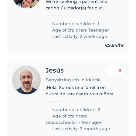
We're seeking a patient and
caring Cuidador(a) for our
teenage son, who is calm,
talkative, and curious. He has
Number of children: 1
autism, so experience with
Age of children:
Teenager
special needs is a plus. We need
Last activity: 2 weeks ago
someone..
€9.84/hr
Jesús
9
Babysitting job in Murcia
¡Hola! Somos una familia en
busca de una canguro o niñera
para cuidar a nuestros dos hijos,
un niño en edad escolar y un
Number of children: 2
adolescente. Nuestros hijos son
Age of children:
divertidos, tranquilos y
Gradeschooler
•
Teenager
cariñosos...
Last activity: 2 months ago