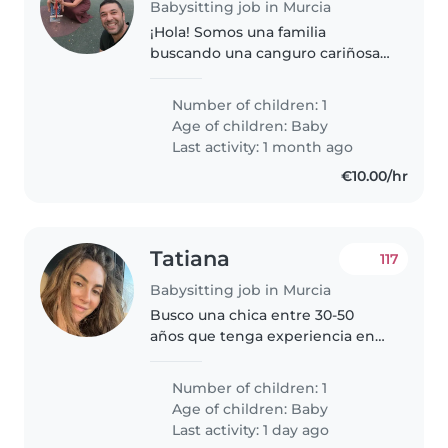
Babysitting job in Murcia
¡Hola! Somos una familia
buscando una canguro cariñosa
para nuestra bebé divertida y
curiosa. Necesitamos a alguien
Number of children: 1
que se sienta cómodo/a con
Age of children:
Baby
mascotas y que pueda cuidar a
Last activity: 1 month ago
nuestra..
€10.00/hr
Tatiana
117
Babysitting job in Murcia
Busco una chica entre 30-50
años que tenga experiencia en
el cuidado de un bebé y en
hacer labores de la casa como
Number of children: 1
cocinar, limpiar. Que tenga
Age of children:
Baby
disponibilidad por las tardes o
Last activity: 1 day ago
INTERINA...