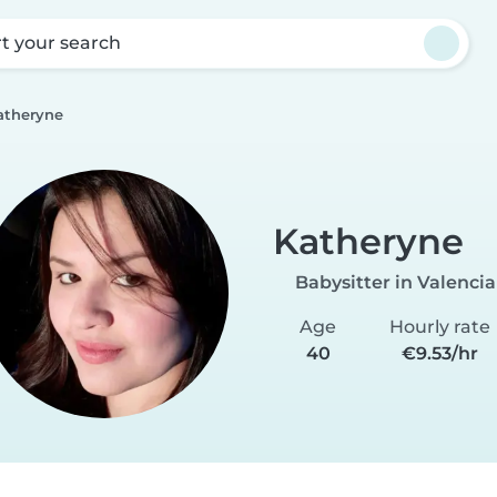
rt your search
atheryne
Katheryne
Babysitter in Valencia
Age
Hourly rate
40
€9.53/hr