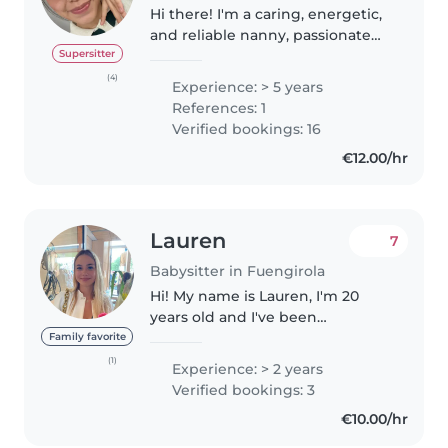
Hi there! I'm a caring, energetic,
and reliable nanny, passionate
about creating enriching and
Supersitter
meaningful experiences for
(4)
Experience: > 5 years
children. I enjoy singing,
References: 1
painting, reading stories,
Verified bookings: 16
solving..
€12.00/hr
Lauren
7
Babysitter in Fuengirola
Hi! My name is Lauren, I'm 20
years old and I've been
babysitting in the Higuerón
Family favorite
West area for the past two years
(1)
Experience: > 2 years
and worked in a school in
Verified bookings: 3
Thailand. I absolutely love
€10.00/hr
working with..