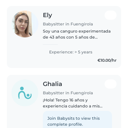
Ely
Babysitter in Fuengirola
Soy una canguro experimentada
de 43 años con 5 años de
experiencia cuidando niños de
todas las edades, desde bebés
Experience: > 5 years
hasta adolescentes. Tengo
€10.00/hr
habilidades para hacer
manualidades, dibujar,..
Ghalia
Babysitter in Fuengirola
¡Hola! Tengo 16 años y
experiencia cuidando a mis
primos, por lo que estoy
acostumbrada a estar con niños
Join Babysits to view this
y atender sus necesidades. Soy
complete profile.