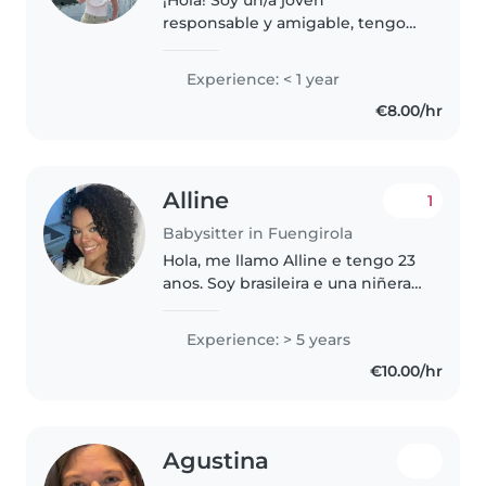
responsable y amigable, tengo
mucha paciencia con los peques
y estoy en busca de mi primera
Experience: < 1 year
experiencia como canguro. Me
€8.00/hr
encanta leer a los niños, hablar
idiomas,..
Alline
1
Babysitter in Fuengirola
Hola, me llamo Alline e tengo 23
anos. Soy brasileira e una niñera
dedicada, responsable y muy
cuidadosa con los niños. Tengo
Experience: > 5 years
experiencia en cuidar, jugar,
€10.00/hr
prestar atención y garantizar..
Agustina