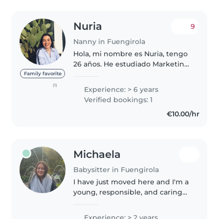
Nuria
9
Nanny in Fuengirola
Hola, mi nombre es Nuria, tengo
26 años. He estudiado Marketing
y Publicidad, y desde hace varios
Family favorite
años cuido a niños de cualquier
(1)
Experience: > 6 years
edad, los ayudo con los deberes,
Verified bookings: 1
me encanta jugar..
€10.00/hr
Michaela
Babysitter in Fuengirola
I have just moved here and I'm a
young, responsible, and caring
babysitter with about 2 years of
experience looking after
Experience: > 2 years