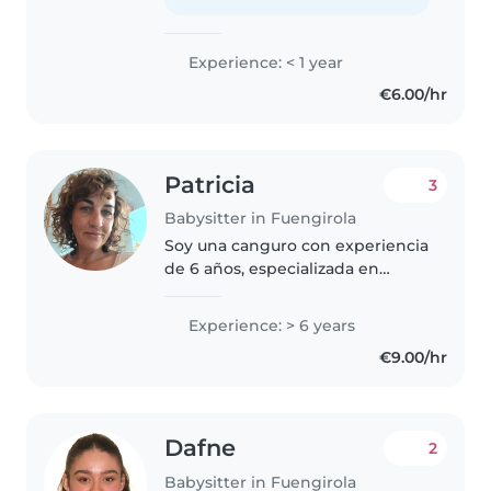
una chica responsable, paciente,
puntual, cariñosa..
Experience: < 1 year
€6.00/hr
Patricia
3
Babysitter in Fuengirola
Soy una canguro con experiencia
de 6 años, especializada en
cuidar niños de preescolar,
primaria y adolescentes. Soy
Experience: > 6 years
responsable, deportiva y
€9.00/hr
creativa. Hablo español e inglés
con fluidez,..
Dafne
2
Babysitter in Fuengirola