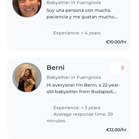
Babysitter in Fuengirola
Soy una persona con mucha
paciencia y me gustan mucho
los niños
Experience: > 4 years
€10.00/hr
Berni
2
Babysitter in Fuengirola
Hi everyone! I'm Berni, a 22-year-
old babysitter from Budapest,
Hungary, and I'm currently
staying here in Fuengirola until
Experience: > 3 years
mid-July. ☀️ Back home, taking
Average response time: 39
care of children has always..
minutes
€12.00/hr