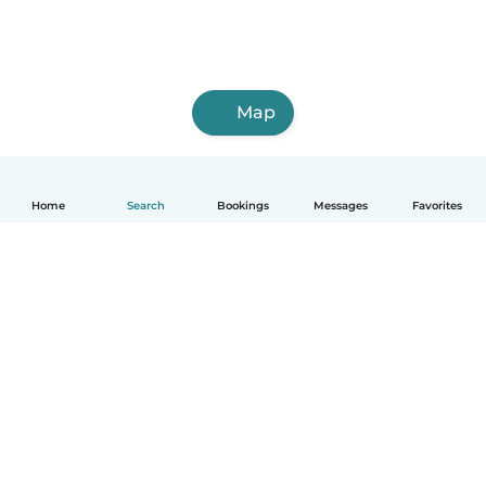
Map
Home
Search
Bookings
Messages
Favorites
English
How it works
Help
Terms & Privacy
Pricing
Company details
Babysits for Work
Community standards