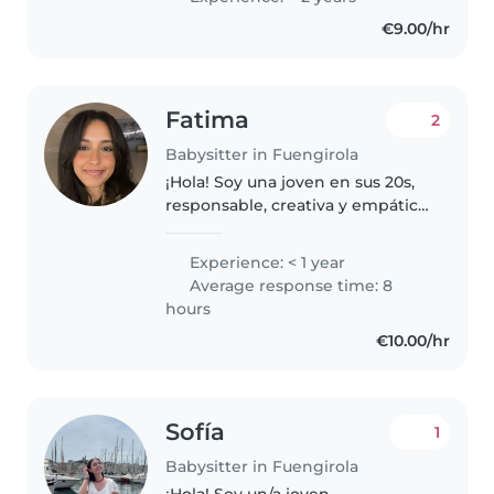
toddlers, preschoolers, and
€9.00/hr
school-age children. I'm
comfortable..
Fatima
2
Babysitter in Fuengirola
¡Hola! Soy una joven en sus 20s,
responsable, creativa y empática,
con un gran cariño por los niños.
Aunque soy nueva en el mundo
Experience: < 1 year
del cuidado infantil como
Average response time: 8
trabajo, tengo experiencia..
hours
€10.00/hr
Sofía
1
Babysitter in Fuengirola
¡Hola! Soy un/a joven