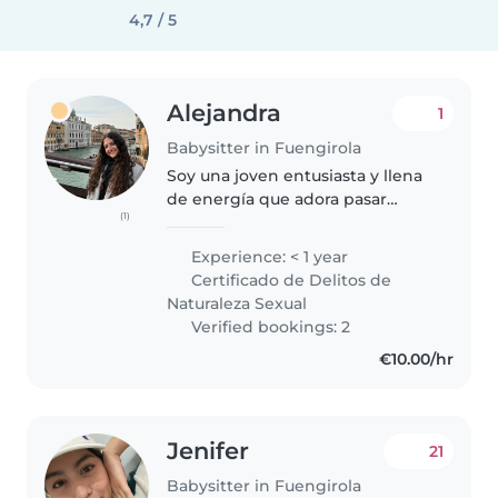
4,7 / 5
Alejandra
1
Babysitter in Fuengirola
Soy una joven entusiasta y llena
de energía que adora pasar
(1)
tiempo con los niños. Me
considero paciente, creativa y
Experience: < 1 year
divertida. Me encanta leer
Certificado de Delitos de
historias, hacer manualidades y
Naturaleza Sexual
jugar..
Verified bookings: 2
€10.00/hr
Jenifer
21
Babysitter in Fuengirola