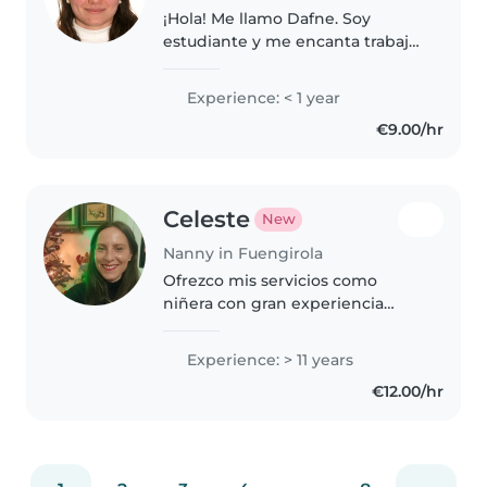
¡Hola! Me llamo Dafne. Soy
estudiante y me encanta trabajar
con niños, por eso busco
oportunidades como canguro.
Experience: < 1 year
Soy responsable, paciente y
€9.00/hr
divertida, y me adapto a las
necesidades..
Celeste
New
Nanny in Fuengirola
Ofrezco mis servicios como
niñera con gran experiencia
durante más de una década,
desde bebés hasta adolescentes.
Experience: > 11 years
Me encanta organizar
€12.00/hr
actividades creativas, ayudar con
los deberes..