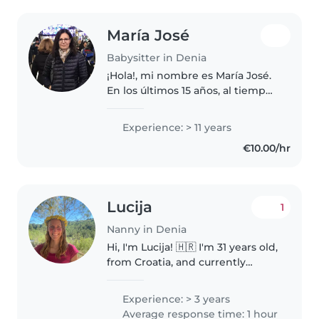
María José
Babysitter in Denia
¡Hola!, mi nombre es María José.
En los últimos 15 años, al tiempo
que he criado a mi hija, he
cuidado también de mis
Experience: > 11 years
sobrinos y sobrinas, de
€10.00/hr
diferentes edades (bebés, en
edad preescolar,..
Lucija
1
Nanny in Denia
Hi, I'm Lucija! 🇭🇷 I'm 31 years old,
from Croatia, and currently
traveling through Spain—living
in Dénia. I speak Croatian,
Experience: > 3 years
English, and a little Spanish, and
Average response time: 1 hour