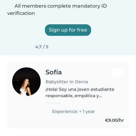
All members complete mandatory ID
verification
Sign up for free
4,7 / 5
Sofía
Babysitter in Denia
¡Hola! Soy una joven estudiante
responsable, empática y
amigable, en busca de su
primera experiencia como
Experience: < 1 year
canguro. Me encanta leer a los
€9.00/hr
niños, hacer manualidades, jugar
y más. Estoy..