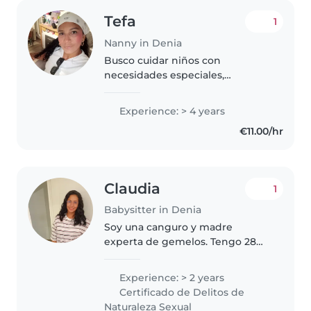
Tefa
1
Nanny in Denia
Busco cuidar niños con
necesidades especiales,
ofreciendo apoyo en tareas
escolares y manualidades. Con
Experience: > 4 years
experiencia en niños de todas
€11.00/hr
las edades, me adapto con
cariño y creatividad..
Claudia
1
Babysitter in Denia
Soy una canguro y madre
experta de gemelos. Tengo 28
años y experiencia cuidando a
niños de todas las edades, desde
Experience: > 2 years
bebés hasta niños en edad
Certificado de Delitos de
escolar. Soy una persona
Naturaleza Sexual