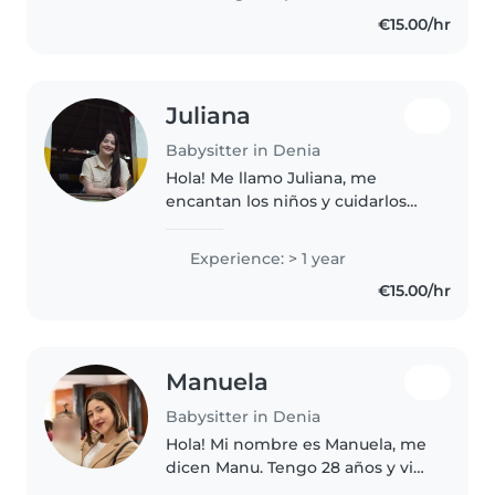
I love connecting with..
€15.00/hr
Juliana
Babysitter in Denia
Hola! Me llamo Juliana, me
encantan los niños y cuidarlos
con mucho amor, paciencia y
responsabilidad. Tengo
Experience: > 1 year
experiencia, soy puntual y me
€15.00/hr
gusta hacer actividades, juegos y
ayudar..
Manuela
Babysitter in Denia
Hola! Mi nombre es Manuela, me
dicen Manu. Tengo 28 años y vivo
en Denia Alicante. Trabajo