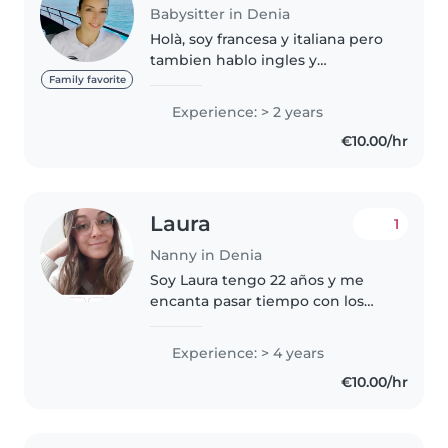
Babysitter in Denia
Holà, soy francesa y italiana pero
tambien hablo ingles y
castellano fluido. Además tengo
Family favorite
conocimientos de alemán y
Experience: > 2 years
portugués. Así que se quiere que
€10.00/hr
tu niño/a sea políglota, estoy..
Laura
1
Nanny in Denia
Soy Laura tengo 22 años y me
encanta pasar tiempo con los
niños, ya sea jugando, haciendo
deberes, paseando, en el
Experience: > 4 years
parque... En cuanto a
€10.00/hr
experiencia, he estado
prácticamente siempre..