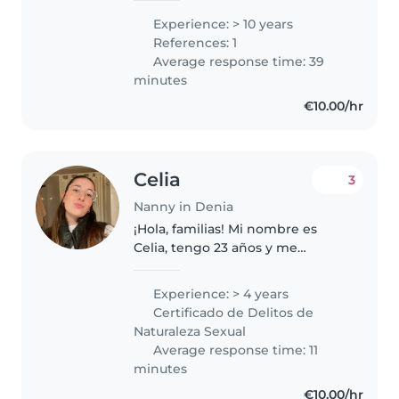
cuidando niños hace mas de
Experience: > 10 years
diez años, cuide a un monton de
References: 1
peques de diferentes edades,
Average response time: 39
principalmente..
minutes
€10.00/hr
Celia
3
Nanny in Denia
¡Hola, familias! Mi nombre es
Celia, tengo 23 años y me
apasiona la educación y el
cuidado infantil. Estudié el ciclo
Experience: > 4 years
de Educación Infantil y
Certificado de Delitos de
actualmente estoy en mi tercer
Naturaleza Sexual
año de..
Average response time: 11
minutes
€10.00/hr