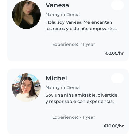
Vanesa
Nanny in Denia
Hola, soy Vanesa. Me encantan
los niños y este año empezaré a
estudiar Magisterio Infantil en la
universidad. Me gustaría poder
Experience: < 1 year
pasar tiempo con ellos mientras
€8.00/hr
aprendo y les hago compañía..
Michel
Nanny in Denia
Soy una niña amigable, divertida
y responsable con experiencia
cuidando a niños pequeños. Me
encanta dibujar, jugar y tocar
Experience: > 1 year
música. Me adapto fácilmente a
€10.00/hr
diferentes situaciones y..