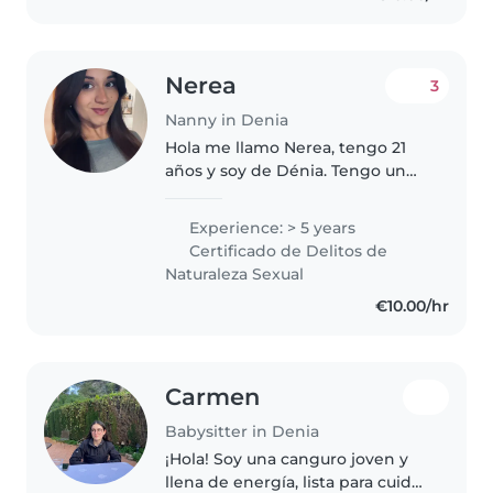
Nerea
3
Nanny in Denia
Hola me llamo Nerea, tengo 21
años y soy de Dénia. Tengo un
grado medio de TAPSD y el
grado superior de Educación
Experience: > 5 years
Infantil, del cual dispongo de
Certificado de Delitos de
varios conocimientos de
Naturaleza Sexual
primeros auxilios..
€10.00/hr
Carmen
Babysitter in Denia
¡Hola! Soy una canguro joven y
llena de energía, lista para cuidar