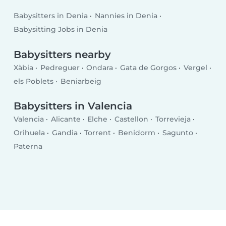
Babysitters in Denia
Nannies in Denia
Babysitting Jobs in Denia
Babysitters nearby
Xàbia
Pedreguer
Ondara
Gata de Gorgos
Vergel
els Poblets
Beniarbeig
Babysitters in Valencia
Valencia
Alicante
Elche
Castellon
Torrevieja
Orihuela
Gandia
Torrent
Benidorm
Sagunto
Paterna