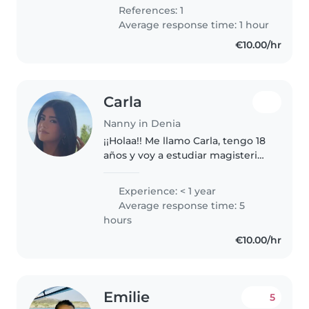
creativa, paciente..
References: 1
Average response time: 1 hour
€10.00/hr
Carla
Nanny in Denia
¡¡Holaa!! Me llamo Carla, tengo 18
años y voy a estudiar magisterio
primaria. Mi objetivo es que
vuestros hijos se lo pasen genial
Experience: < 1 year
conmigo y que puedan contar
Average response time: 5
conmigo. Soy muy paciente..
hours
€10.00/hr
Emilie
5