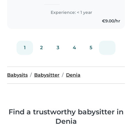
a tus hijos con alegría y
responsabilidad. Aunque soy
Experience: < 1 year
nueva en esto, tengo un montón
€9.00/hr
de ideas creativas para
entretener..
1
2
3
4
5
Babysits
Babysitter
Denia
Find a trustworthy babysitter in
Denia