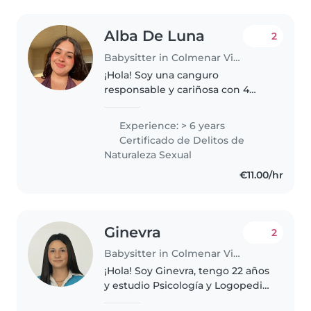
Alba De Luna
2
Babysitter in Colmenar Viejo
¡Hola! Soy una canguro
responsable y cariñosa con 4
años de experiencia cuidando
bebés, niños pequeños y niños
Experience: > 6 years
en edad preescolar. Tengo
Certificado de Delitos de
formación en Primeros Auxilios y
Naturaleza Sexual
experiencia..
€11.00/hr
Ginevra
2
Babysitter in Colmenar Viejo
¡Hola! Soy Ginevra, tengo 22 años
y estudio Psicología y Logopedia.
Me encantan los niños y pasar