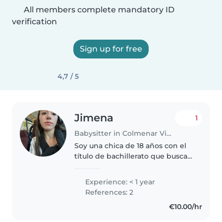
All members complete mandatory ID
verification
Sign up for free
4,7 / 5
Jimena
1
Babysitter in Colmenar Viejo
Soy una chica de 18 años con el
título de bachillerato que busca
disfrutar y cuidar de niños,
haciendo que los peques se lo
Experience: < 1 year
pasen genial. Me encanta jugar
References: 2
con ellos, soy muy responsable,..
€10.00/hr