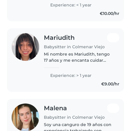
mucho cuidarlos, jugar con ellos,
Experience: < 1 year
ayudarles con sus tareas o
€10.00/hr
simplemente pasar un rato
divertido...
Mariudith
Babysitter in Colmenar Viejo
Mi nombre es Mariudith, tengo
17 años y me encanta cuidar
niños, para mí son algo muy
preciado. Tengo mucha
Experience: > 1 year
experiencia cuidando niños y me
€9.00/hr
tomo el trabajo con mucha
responsabilidad...
Malena
Babysitter in Colmenar Viejo
Soy una canguro de 19 años con
experiencia trabajando con