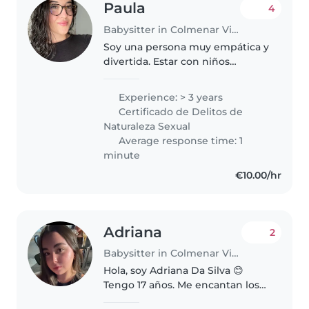
Paula
4
Babysitter in Colmenar Viejo
Soy una persona muy empática y
divertida. Estar con niños
pequeños es mi verdadera
vocación, me apasionan. Puedo
Experience: > 3 years
dar mucho de mi y sacar muchas
Certificado de Delitos de
cosas buenos de ellos/as. Tengo 3
Naturaleza Sexual
años..
Average response time: 1
minute
€10.00/hr
Adriana
2
Babysitter in Colmenar Viejo
Hola, soy Adriana Da Silva 😊
Tengo 17 años. Me encantan los
niños y siempre he disfrutado