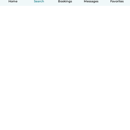
Home
Search
Bookings
Messages
Favorites
English
How it works
Help
Terms & Privacy
Pricing
Company details
Babysits for Work
Community standards
© Babysits B.V.