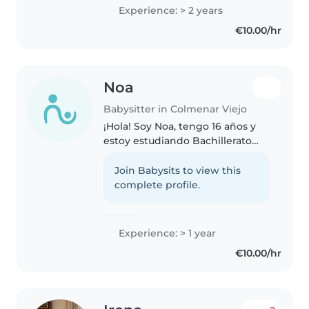
tiempo con ellos, ya sea jugando,
Experience: > 2 years
ayudándoles con los deberes o
€10.00/hr
realizando actividades..
Noa
Babysitter in Colmenar Viejo
¡Hola! Soy Noa, tengo 16 años y
estoy estudiando Bachillerato
Científico-Tecnológico además
entreno en el gimnasio y tengo
Join Babysits to view this
conocimientos de alimentación.
complete profile.
Me considero una persona
responsable,..
Experience: > 1 year
€10.00/hr