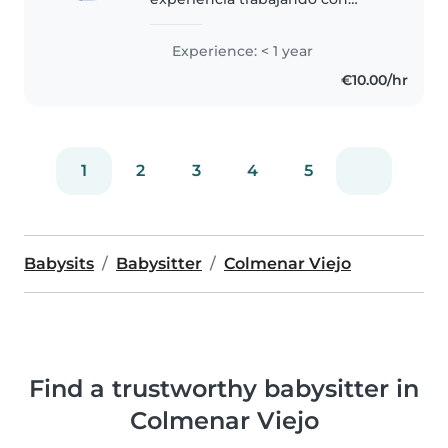
niños de todas las edades, desde
pequeños de 1 año hasta niños
Experience: < 1 year
en edad escolar. Soy deportista
€10.00/hr
de alto rendimiento, y al mismo..
1
2
3
4
5
Babysits
Babysitter
Colmenar Viejo
Find a trustworthy babysitter in
Colmenar Viejo