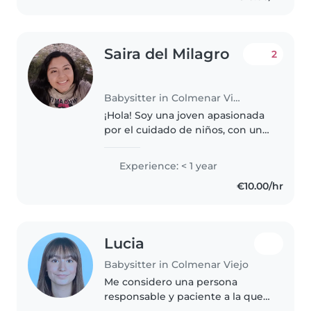
Saira del Milagro
2
Babysitter in Colmenar Viejo
¡Hola! Soy una joven apasionada
por el cuidado de niños, con una
formación en bachillerato y
experiencia en el cuidado de
Experience: < 1 year
bebés, niños pequeños y
€10.00/hr
preescolares. Me encanta
dibujar,..
Lucia
Babysitter in Colmenar Viejo
Me considero una persona
responsable y paciente a la que