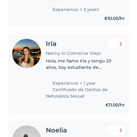
le entusiasman los niños. Me
encanta leerles, enseñarles
Experience: > 3 years
idiomas y hacer manualidades.
€10.00/hr
Me adapto fácilmente y me
siento cómoda..
Iria
2
Nanny in Colmenar Viejo
Hola, me llamo Iria y tengo 20
años. Soy estudiante de
Marketing en la universidad. Me
considero una persona
Experience: < 1 year
responsable, creativa y con
Certificado de Delitos de
muchas ganas de aprender. Me
Naturaleza Sexual
encanta dibujar..
€11.00/hr
Noelia
2