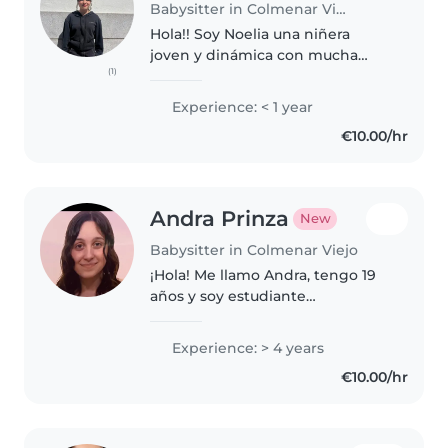
Babysitter in Colmenar Viejo
Hola!! Soy Noelia una niñera
joven y dinámica con mucha
(1)
energía para entretener a tus
hijos. Tengo experiencia en
Experience: < 1 year
cuidado de niños y muchas
€10.00/hr
ganas de aprender,me encantan
los niños..
Andra Prinza
New
Babysitter in Colmenar Viejo
¡Hola! Me llamo Andra, tengo 19
años y soy estudiante
universitaria . Llevo cuidando de
mis hermanos desde los 10 años
Experience: > 4 years
y de otros niños desde los 13-14,
€10.00/hr
por lo que tengo bastante
experiencia...