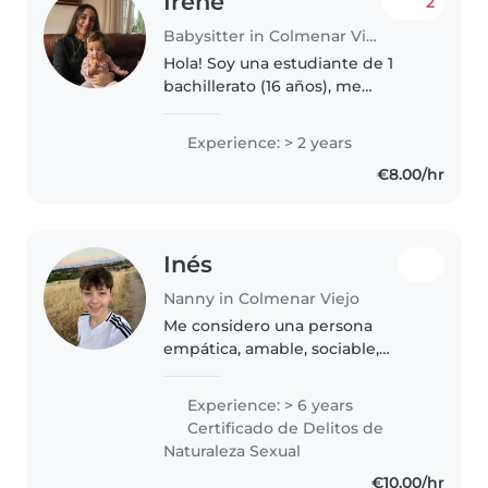
Irene
2
Babysitter in Colmenar Viejo
Hola! Soy una estudiante de 1
bachillerato (16 años), me
encantan los niños y tengo
muchas ideas de actividades y
Experience: > 2 years
muchos juguetes antiguos que
€8.00/hr
seguro son muy divertidos. Me
considero..
Inés
Nanny in Colmenar Viejo
Me considero una persona
empática, amable, sociable,
alegre y apasionada por el
cuidado infantil. Dispongo de
Experience: > 6 years
gran paciencia, capacidad de
Certificado de Delitos de
resolución de conflictos y una
Naturaleza Sexual
comunicación..
€10.00/hr