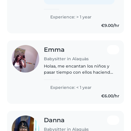
se han quedado bastante
satisfechos...
Experience: > 1 year
€9.00/hr
Emma
Babysitter in Alaquàs
Holaa, me encantan los niños y
pasar tiempo con ellos haciendo
cualquier tipo de cosas ya sea
deberes , ver una peli, dibujar , ir
Experience: < 1 year
al parque, etc etc. la experiencia
€6.00/hr
que tengo con..
Danna
Babysitter in Alaquàs