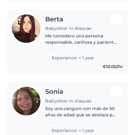
con..
Berta
Babysitter in Alaquàs
Me considero una persona
responsable, cariñosa y paciente.
Me gusta mucho pasar tiempo
con niños, jugar con ellos y
Experience: < 1 year
ayudarles en lo que necesiten.
€10.00/hr
Soy organizada, puntual y
aprendo..
Sonia
Babysitter in Alaquàs
Soy una canguro con más de 50
años de edad que se destaca por
ser responsable, empática y
bondadosa. Aunque no cuento
Experience: < 1 year
con experiencia laboral formal