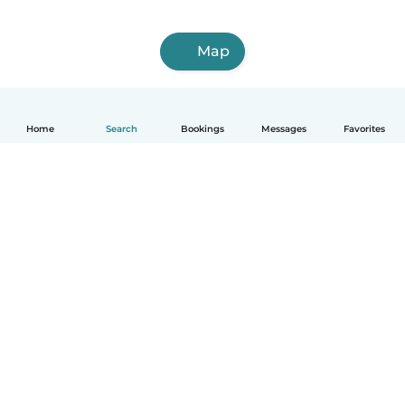
Map
Home
Search
Bookings
Messages
Favorites
English
How it works
Help
Terms & Privacy
Pricing
Company details
Babysits for Work
Community standards