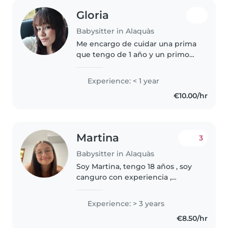
Gloria
Babysitter in Alaquàs
Me encargo de cuidar una prima
que tengo de 1 año y un primo
de 11 años. Los he cuidado desde
que eran bebés. Me identifico
Experience: < 1 year
mucho con niños, de echo
€10.00/hr
queria ser profesora de infantil..
Martina
3
Babysitter in Alaquàs
Soy Martina, tengo 18 años , soy
canguro con experiencia ,
cuento con curso de primeros
auxilios y con mucho amor y
Experience: > 3 years
dedicación a lo que hago. Tengo
€8.50/hr
hecho practicas en guarderías