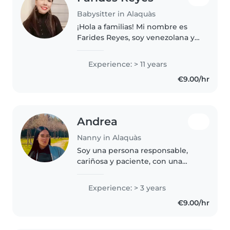
Babysitter in Alaquàs
¡Hola a familias! Mi nombre es
Farides Reyes, soy venezolana y
me encuentro recién llegada a
España. Actualmente cuento con
Experience: > 11 years
mis documentos en trámite,
€9.00/hr
pero tengo muchísimas ganas
de..
Andrea
Nanny in Alaquàs
Soy una persona responsable,
cariñosa y paciente, con una
gran vocación por el cuidado
infantil. Me caracterizo por crear
Experience: > 3 years
un ambiente seguro, afectuoso y
€9.00/hr
estimulante para los niños,..