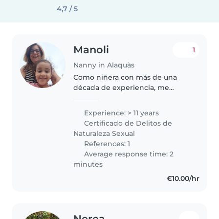
4,7 / 5
Manoli
1
Nanny in Alaquàs
Como niñera con más de una
década de experiencia, me
enorgullece cuidar a niños de
todas las edades, desde bebés
Experience: > 11 years
hasta adolescentes. Soy una
Certificado de Delitos de
persona responsable, creativa y
Naturaleza Sexual
paciente,..
References: 1
Average response time: 2
minutes
€10.00/hr
Nerea