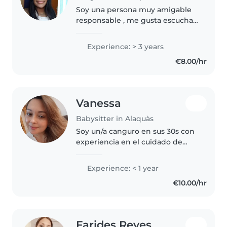
Soy una persona muy amigable
responsable , me gusta escuchar
a los niños jugar con ellos ,
enseñarles , soy divertida y
Experience: > 3 years
tengo paciencia tengo 4
€8.00/hr
hermanos entonces ya tengo
experiencia..
Vanessa
Babysitter in Alaquàs
Soy un/a canguro en sus 30s con
experiencia en el cuidado de
niños en edad preescolar. Tengo
formación en primeros auxilios y
Experience: < 1 year
me encanta ayudar con las
€10.00/hr
tareas, cocinar y hacer
manualidades...
Farides Reyes