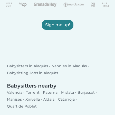
Sign me up!
Babysitters in Alaquàs
Nannies in Alaquàs
Babysitting Jobs in Alaquàs
Babysitters nearby
Valencia
Torrent
Paterna
Mislata
Burjassot
Manises
Xirivella
Aldaia
Catarroja
Quart de Poblet