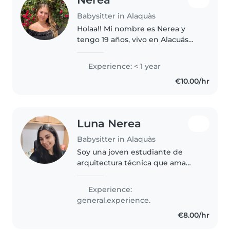
Babysitter in Alaquàs
Holaa!! Mi nombre es Nerea y
tengo 19 años, vivo en Alacuás
(Valencia). Me encantan los niños
y pasar tiempo con ellos. Me
Experience: < 1 year
considero una persona
€10.00/hr
responsable, madura, empática,
trabajadora..
Luna Nerea
Babysitter in Alaquàs
Soy una joven estudiante de
arquitectura técnica que ama
cuidar a los niños y poder ayudar
a desarrollar tanto sus
Experience:
conocimientos como sus ,me
general.experience.
encantan las manualidades
€8.00/hr
desde que era..