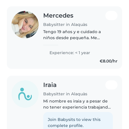
Mercedes
Babysitter in Alaquàs
Tengo 19 años y e cuidado a
niños desde pequeña. Me
encanta los niños y amaría
cuidairlos . Tengo mucha
Experience: < 1 year
paciencia . Lo busco como un
€8.00/hr
trabajo de entretiempo. Se me
dan bien los niños..
Iraia
Babysitter in Alaquàs
Mi nombre es iraia y a pesar de
no tener experiencia trabajando
ya que no me han pagado
nunca, puedo decir que siempre
Join Babysits to view this
que me han dejado a los niños
complete profile.