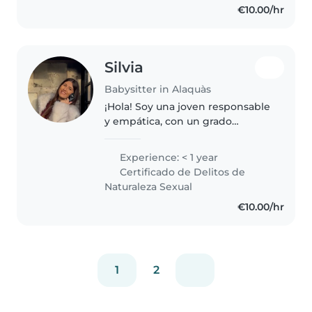
€10.00/hr
en el cuidado de niños, me he
desempeñado..
Silvia
Babysitter in Alaquàs
¡Hola! Soy una joven responsable
y empática, con un grado
superior en Educación Infantil.
Me encanta trabajar con niños,
Experience: < 1 year
especialmente en edades de
Certificado de Delitos de
bebés, niños pequeños y
Naturaleza Sexual
preescolares...
€10.00/hr
1
2