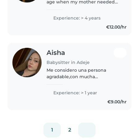
age when my mother needed
help looking after my younger
brother. From then on, I
Experience: > 4 years
developed a passion for caring
€12.00/hr
for others and enjoyed spending
time..
Aisha
Babysitter in Adeje
Me considero una persona
agradable,con mucha
responsabilidad,bastante
eficiente y resolutiva
Experience: > 1 year
€9.00/hr
1
2