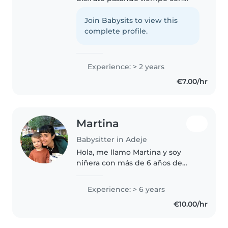
ellos. Soy una persona
responsable, empática, cariñosa
Join Babysits to view this
y organizada, y siempre puedo
complete profile.
adaptarme a las necesidades y
personalidad..
Experience: > 2 years
€7.00/hr
Martina
Babysitter in Adeje
Hola, me llamo Martina y soy
niñera con más de 6 años de
experiencia en el cuidado de
bebés y niños. He sido au pair,
Experience: > 6 years
una experiencia muy
€10.00/hr
enriquecedora que me permitió
formar parte..