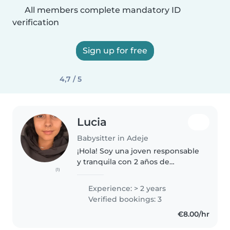
All members complete mandatory ID
verification
Sign up for free
4,7 / 5
Lucia
Babysitter in Adeje
¡Hola! Soy una joven responsable
y tranquila con 2 años de
(1)
experiencia cuidando niños de
todas las edades, incluyendo
Experience: > 2 years
bebés, niños pequeños y niños
Verified bookings: 3
en edad escolar. Tengo
€8.00/hr
experiencia..