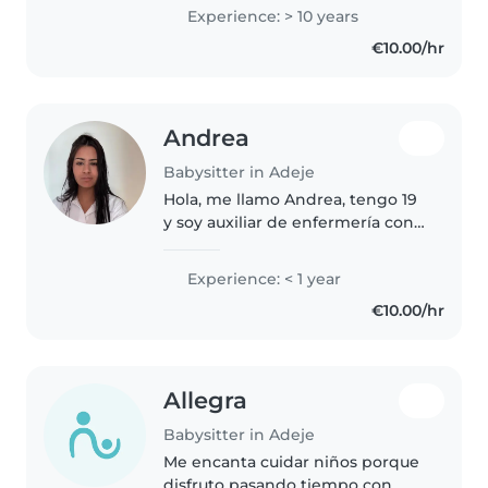
Experience: > 10 years
€10.00/hr
Andrea
Babysitter in Adeje
Hola, me llamo Andrea, tengo 19
y soy auxiliar de enfermería con
un año de experiencia en el
cuidado de personas. Gracias a
Experience: < 1 year
mi formación y experiencia, he
€10.00/hr
desarrollado habilidades..
Allegra
Babysitter in Adeje
Me encanta cuidar niños porque
disfruto pasando tiempo con