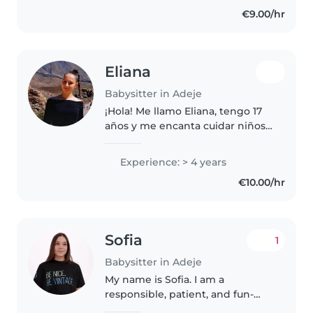
largos periodos de tiempo.
€9.00/hr
Gracias a ello he desarrollado..
Eliana
Babysitter in Adeje
¡Hola! Me llamo Eliana, tengo 17
años y me encanta cuidar niños.
Soy una persona responsable,
paciente y cariñosa. Me gusta
Experience: > 4 years
jugar con los niños, ayudarles
€10.00/hr
con los deberes, preparar..
Sofia
1
Babysitter in Adeje
My name is Sofia. I am a
responsible, patient, and fun-
loving individual who truly