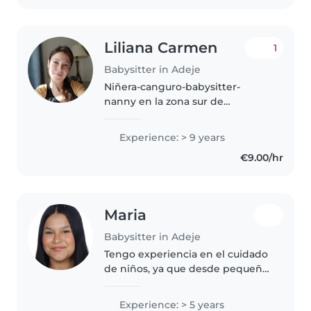
manualidades,..
Liliana Carmen
1
Babysitter in Adeje
Niñera-canguro-babysitter-
nanny en la zona sur de
Tenerife(Costa Adeje).
Experiencia con bebés
Experience: > 9 years
prematuros y con niños de
€9.00/hr
diferentes edades. Excelentes
referencias. Español nativo...
Maria
Babysitter in Adeje
Tengo experiencia en el cuidado
de niños, ya que desde pequeña
he asumido la responsabilidad
de cuidar a mis primos durante
Experience: > 5 years