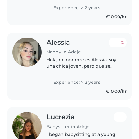
enjoys working with children. I
Experience: > 2 years
strive to create a safe, nurturing,
€10.00/hr
and enjoyable environment
where..
Alessia
2
Nanny in Adeje
Hola, mi nombre es Alessia, soy
una chica joven, pero que se
lleva dedicando a los niños,
sobre todo a bebés de 0-3 años
Experience: > 2 years
desde los 16 años, legalmente,
€10.00/hr
pero siempre he tenido un don,..
Lucrezia
Babysitter in Adeje
I began babysitting at a young