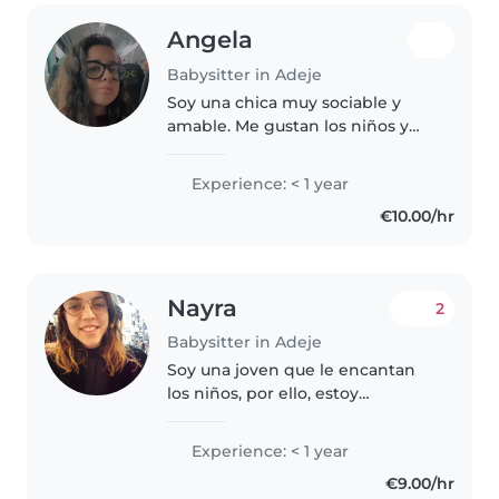
Angela
Babysitter in Adeje
Soy una chica muy sociable y
amable. Me gustan los niños y
cuidarlos lo más posible, jugar
con ellos y disfrutar el tiempo
Experience: < 1 year
con ellos en la manera más
€10.00/hr
bonita.
Nayra
2
Babysitter in Adeje
Soy una joven que le encantan
los niños, por ello, estoy
graduada del grado de
magisterio de educación infantil.
Experience: < 1 year
Soy maestra, responsable y
€9.00/hr
puntual y sé hacer todo tipo de