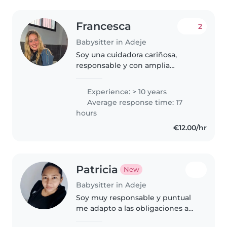
Francesca
2
Babysitter in Adeje
Soy una cuidadora cariñosa,
responsable y con amplia
experiencia en el cuidado de
niños y adolescentes. Cuento
Experience: > 10 years
con más de 10 años de
Average response time: 17
experiencia trabajando con los
hours
más pequeños. Hablo..
€12.00/hr
Patricia
New
Babysitter in Adeje
Soy muy responsable y puntual
me adapto a las obligaciones a
realizar