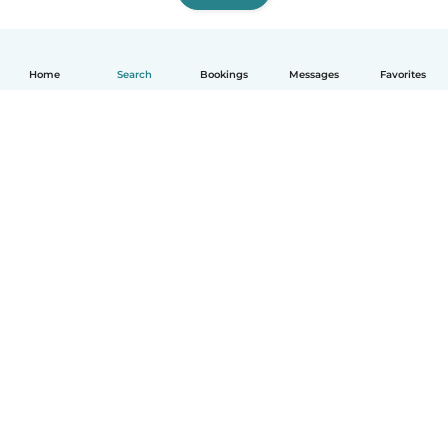
Home
Search
Bookings
Messages
Favorites
English
How it works
Help
Terms & Privacy
Pricing
Company details
Babysits for Work
Community standards